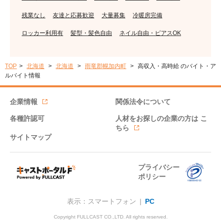
残業なし
友達と応募歓迎
大量募集
冷暖房完備
ロッカー利用有
髪型・髪色自由
ネイル自由・ピアスOK
TOP
北海道
北海道
雨竜郡幌加内町
高収入・高時給 のバイト・ア
ルバイト情報
企業情報
関係法令について
各種許認可
人材をお探しの企業の方は
こ
ちら
サイトマップ
プライバシー
ポリシー
表示：スマートフォン |
PC
Copyright FULLCAST CO.,LTD. All rights reserved.