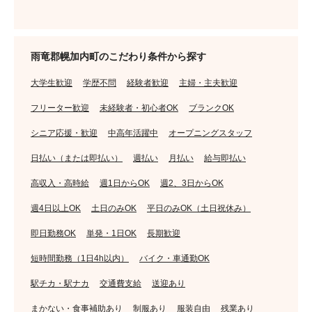
雨竜郡幌加内町のこだわり条件から探す
大学生歓迎
学歴不問
経験者歓迎
主婦・主夫歓迎
フリーター歓迎
未経験者・初心者OK
ブランクOK
シニア応援・歓迎
中高年活躍中
オープニングスタッフ
日払い（または即払い）
週払い
月払い
給与即払い
高収入・高時給
週1日からOK
週2、3日からOK
週4日以上OK
土日のみOK
平日のみOK（土日祝休み）
即日勤務OK
単発・1日OK
長期歓迎
短時間勤務（1日4h以内）
バイク・車通勤OK
駅チカ・駅ナカ
交通費支給
送迎あり
まかない・食事補助あり
制服あり
服装自由
残業あり