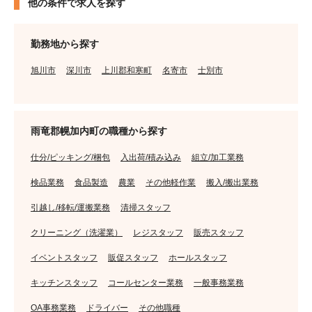
他の条件で求人を探す
勤務地から探す
旭川市
深川市
上川郡和寒町
名寄市
士別市
雨竜郡幌加内町の職種から探す
仕分/ピッキング/梱包
入出荷/積み込み
組立/加工業務
検品業務
食品製造
農業
その他軽作業
搬入/搬出業務
引越し/移転/運搬業務
清掃スタッフ
クリーニング（洗濯業）
レジスタッフ
販売スタッフ
イベントスタッフ
販促スタッフ
ホールスタッフ
キッチンスタッフ
コールセンター業務
一般事務業務
OA事務業務
ドライバー
その他職種