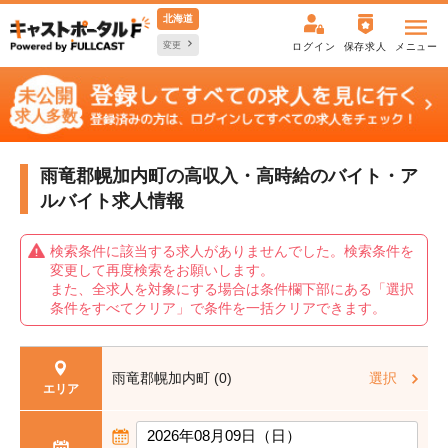
北海道
変更
ログイン
保存求人
メニュー
雨竜郡幌加内町の高収入・高時給の
バイト・ア
ルバイト求人情報
検索条件に該当する求人がありませんでした。検索条件を
変更して再度検索をお願いします。
また、全求人を対象にする場合は条件欄下部にある「選択
条件をすべてクリア」で条件を一括クリアできます。
雨竜郡幌加内町 (0)
選択
エリア