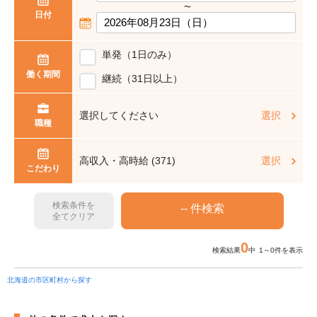
〜
日付
単発（1日のみ）
働く期間
継続（31日以上）
選択してください
選択
職種
高収入・高時給 (371)
選択
こだわり
検索条件を
全てクリア
0
検索結果
中 1～0件を表示
北海道の市区町村から探す