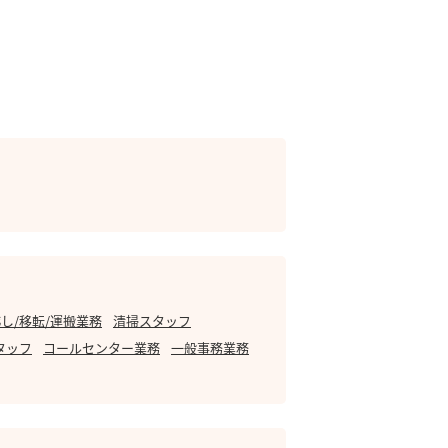
し/移転/運搬業務
清掃スタッフ
タッフ
コールセンター業務
一般事務業務