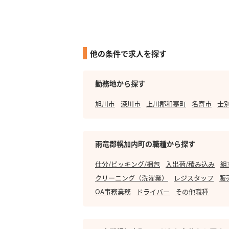
他の条件で求人を探す
勤務地から探す
旭川市
深川市
上川郡和寒町
名寄市
士
雨竜郡幌加内町の職種から探す
仕分/ピッキング/梱包
入出荷/積み込み
組
クリーニング（洗濯業）
レジスタッフ
販
OA事務業務
ドライバー
その他職種