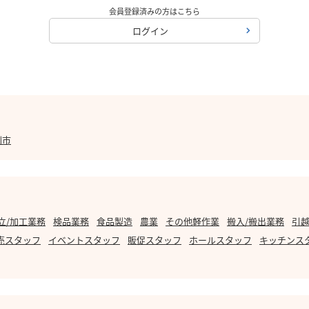
会員登録済みの方はこちら
ログイン
別市
立/加工業務
検品業務
食品製造
農業
その他軽作業
搬入/搬出業務
引越
売スタッフ
イベントスタッフ
販促スタッフ
ホールスタッフ
キッチンス