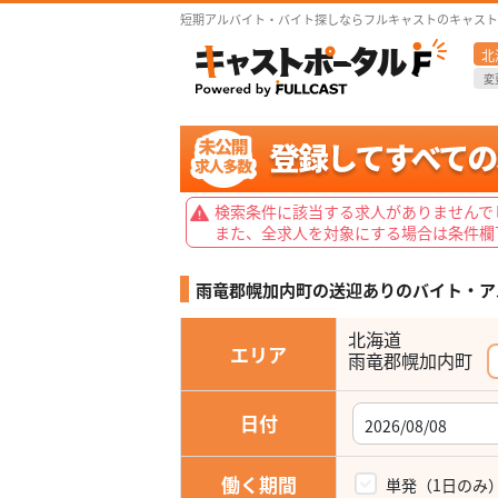
短期アルバイト・バイト探しならフルキャストのキャスト
北
変
検索条件に該当する求人がありませんで
また、全求人を対象にする場合は条件欄
雨竜郡幌加内町の送迎ありの
バイト・ア
北海道
エリア
雨竜郡幌加内町
日付
働く期間
単発（1日のみ