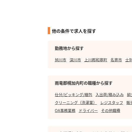
他の条件で求人を探す
勤務地から探す
旭川市
深川市
上川郡和寒町
名寄市
士
雨竜郡幌加内町の職種から探す
仕分/ピッキング/梱包
入出荷/積み込み
組
クリーニング（洗濯業）
レジスタッフ
販
OA事務業務
ドライバー
その他職種