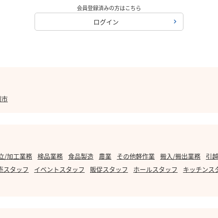
会員登録済みの方はこちら
ログイン
別市
立/加工業務
検品業務
食品製造
農業
その他軽作業
搬入/搬出業務
引越
売スタッフ
イベントスタッフ
販促スタッフ
ホールスタッフ
キッチンス