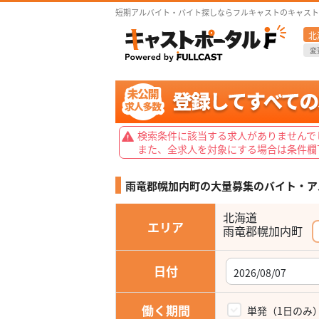
短期アルバイト・バイト探しならフルキャストのキャスト
北
変
検索条件に該当する求人がありませんで
また、全求人を対象にする場合は条件欄
雨竜郡幌加内町の大量募集の
バイト・ア
北海道
エリア
雨竜郡幌加内町
日付
働く期間
単発（1日のみ