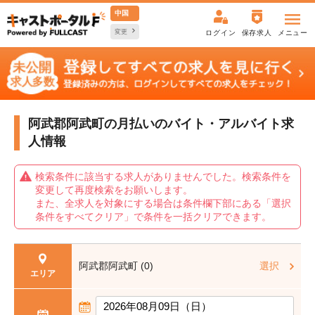
中国
変更
ログイン
保存求人
メニュー
阿武郡阿武町の月払いの
バイト・アルバイト求
人情報
検索条件に該当する求人がありませんでした。検索条件を
変更して再度検索をお願いします。
また、全求人を対象にする場合は条件欄下部にある「選択
条件をすべてクリア」で条件を一括クリアできます。
阿武郡阿武町 (0)
選択
エリア