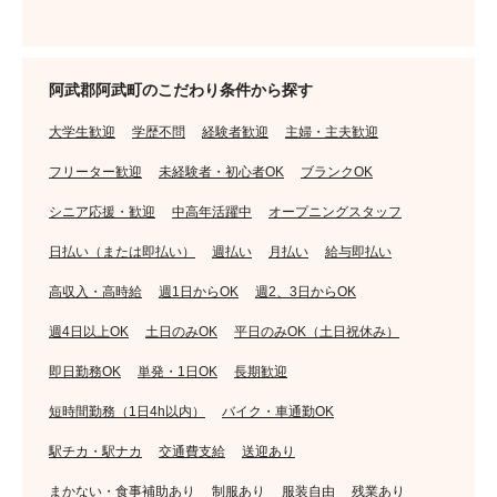
阿武郡阿武町のこだわり条件から探す
大学生歓迎
学歴不問
経験者歓迎
主婦・主夫歓迎
フリーター歓迎
未経験者・初心者OK
ブランクOK
シニア応援・歓迎
中高年活躍中
オープニングスタッフ
日払い（または即払い）
週払い
月払い
給与即払い
高収入・高時給
週1日からOK
週2、3日からOK
週4日以上OK
土日のみOK
平日のみOK（土日祝休み）
即日勤務OK
単発・1日OK
長期歓迎
短時間勤務（1日4h以内）
バイク・車通勤OK
駅チカ・駅ナカ
交通費支給
送迎あり
まかない・食事補助あり
制服あり
服装自由
残業あり