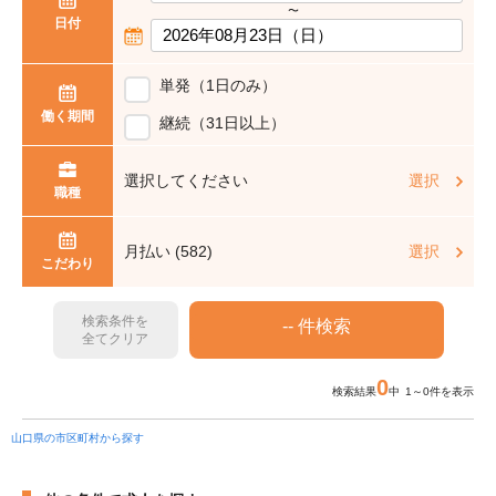
〜
日付
単発（1日のみ）
働く期間
継続（31日以上）
選択してください
選択
職種
月払い (582)
選択
こだわり
検索条件を
全てクリア
0
検索結果
中 1～0件を表示
山口県の市区町村から探す