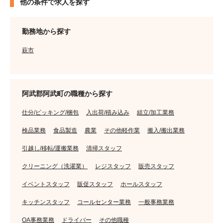
他の条件で求人を探す
勤務地から探す
萩市
阿武郡阿武町の職種から探す
仕分/ピッキング/梱包
入出荷/積み込み
組立/加工業務
検品業務
食品製造
農業
その他軽作業
搬入/搬出業務
引越し/移転/運搬業務
清掃スタッフ
クリーニング（洗濯業）
レジスタッフ
販売スタッフ
イベントスタッフ
販促スタッフ
ホールスタッフ
キッチンスタッフ
コールセンター業務
一般事務業務
OA事務業務
ドライバー
その他職種