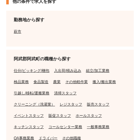
他の条件で求人を探す
勤務地から探す
萩市
阿武郡阿武町の職種から探す
仕分/ピッキング/梱包
入出荷/積み込み
組立/加工業務
検品業務
食品製造
農業
その他軽作業
搬入/搬出業務
引越し/移転/運搬業務
清掃スタッフ
クリーニング（洗濯業）
レジスタッフ
販売スタッフ
イベントスタッフ
販促スタッフ
ホールスタッフ
キッチンスタッフ
コールセンター業務
一般事務業務
OA事務業務
ドライバー
その他職種