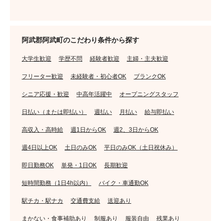
阿武郡阿武町のこだわり条件から探す
大学生歓迎
学歴不問
経験者歓迎
主婦・主夫歓迎
フリーター歓迎
未経験者・初心者OK
ブランクOK
シニア応援・歓迎
中高年活躍中
オープニングスタッフ
日払い（または即払い）
週払い
月払い
給与即払い
高収入・高時給
週1日からOK
週2、3日からOK
週4日以上OK
土日のみOK
平日のみOK（土日祝休み）
即日勤務OK
単発・1日OK
長期歓迎
短時間勤務（1日4h以内）
バイク・車通勤OK
駅チカ・駅ナカ
交通費支給
送迎あり
まかない・食事補助あり
制服あり
服装自由
残業あり