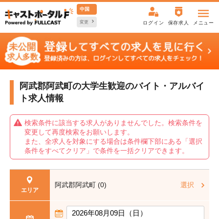
中国
変更
ログイン
保存求人
メニュー
阿武郡阿武町の大学生歓迎の
バイト・アルバイ
ト求人情報
検索条件に該当する求人がありませんでした。検索条件を
変更して再度検索をお願いします。
また、全求人を対象にする場合は条件欄下部にある「選択
条件をすべてクリア」で条件を一括クリアできます。
阿武郡阿武町 (0)
選択
エリア