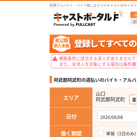
短期アルバイト・バイト探しならフルキャストのキャスト
変
検索条件に該当する求人がありませんで
また、全求人を対象にする場合は条件欄
阿武郡阿武町の週払いの
バイト・アルバ
山口
エリア
阿武郡阿武町
変
日付
働く期間
単発（1日のみ