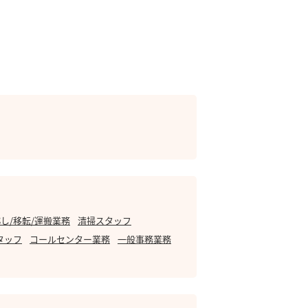
し/移転/運搬業務
清掃スタッフ
タッフ
コールセンター業務
一般事務業務