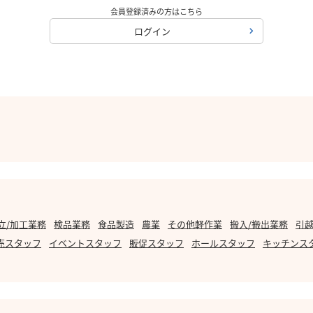
会員登録済みの方はこちら
ログイン
立/加工業務
検品業務
食品製造
農業
その他軽作業
搬入/搬出業務
引越
売スタッフ
イベントスタッフ
販促スタッフ
ホールスタッフ
キッチンス