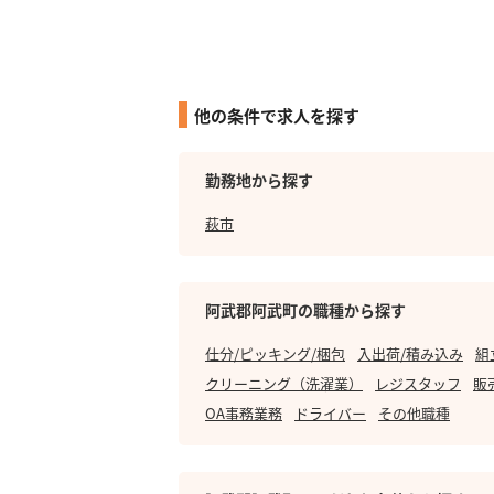
他の条件で求人を探す
勤務地から探す
萩市
阿武郡阿武町の職種から探す
仕分/ピッキング/梱包
入出荷/積み込み
組
クリーニング（洗濯業）
レジスタッフ
販
OA事務業務
ドライバー
その他職種