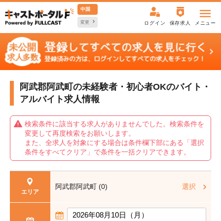
中国
変更
ログイン
保存求人
メニュー
阿武郡阿武町の未経験者・初心者OKの
バイト・
アルバイト求人情報
検索条件に該当する求人がありませんでした。検索条件を
変更して再度検索をお願いします。
また、全求人を対象にする場合は条件欄下部にある「選択
条件をすべてクリア」で条件を一括クリアできます。
阿武郡阿武町 (0)
選択
エリア