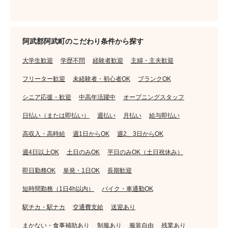
阿武郡阿武町のこだわり条件から探す
大学生歓迎
学歴不問
経験者歓迎
主婦・主夫歓迎
フリーター歓迎
未経験者・初心者OK
ブランクOK
シニア応援・歓迎
中高年活躍中
オープニングスタッフ
日払い（または即払い）
週払い
月払い
給与即払い
高収入・高時給
週1日からOK
週2、3日からOK
週4日以上OK
土日のみOK
平日のみOK（土日祝休み）
即日勤務OK
単発・1日OK
長期歓迎
短時間勤務（1日4h以内）
バイク・車通勤OK
駅チカ・駅ナカ
交通費支給
送迎あり
まかない・食事補助あり
制服あり
服装自由
残業あり