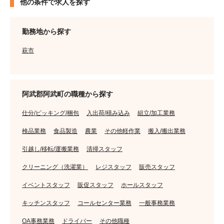
他の条件で求人を探す
勤務地から探す
萩市
阿武郡阿武町の職種から探す
仕分/ピッキング/梱包
入出荷/積み込み
組立/加工業務
検品業務
食品製造
農業
その他軽作業
搬入/搬出業務
引越し/移転/運搬業務
清掃スタッフ
クリーニング（洗濯業）
レジスタッフ
販売スタッフ
イベントスタッフ
販促スタッフ
ホールスタッフ
キッチンスタッフ
コールセンター業務
一般事務業務
OA事務業務
ドライバー
その他職種