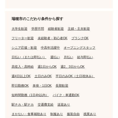
瑞穂市のこだわり条件から探す
大学生歓迎
学歴不問
経験者歓迎
主婦・主夫歓迎
フリーター歓迎
未経験者・初心者OK
ブランクOK
シニア応援・歓迎
中高年活躍中
オープニングスタッフ
日払い（または即払い）
週払い
月払い
給与即払い
高収入・高時給
週1日からOK
週2、3日からOK
週4日以上OK
土日のみOK
平日のみOK（土日祝休み）
即日勤務OK
単発・1日OK
長期歓迎
短時間勤務（1日4h以内）
バイク・車通勤OK
駅チカ・駅ナカ
交通費支給
送迎あり
まかない・食事補助あり
制服あり
服装自由
残業あり