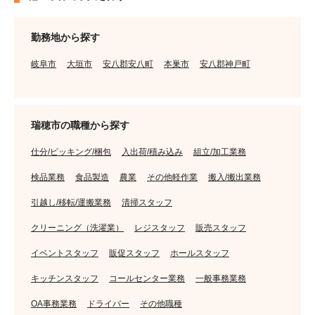
勤務地から探す
岐阜市
大垣市
安八郡安八町
本巣市
安八郡神戸町
瑞穂市の職種から探す
仕分/ピッキング/梱包
入出荷/積み込み
組立/加工業務
検品業務
食品製造
農業
その他軽作業
搬入/搬出業務
引越し/移転/運搬業務
清掃スタッフ
クリーニング（洗濯業）
レジスタッフ
販売スタッフ
イベントスタッフ
販促スタッフ
ホールスタッフ
キッチンスタッフ
コールセンター業務
一般事務業務
OA事務業務
ドライバー
その他職種