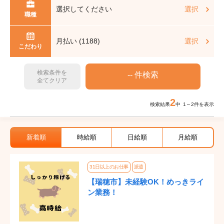
選択してください
選択
職種
月払い (1188)
選択
こだわり
検索条件を
全てクリア
2
検索結果
中 1～2件を表示
新着順
時給順
日給順
月給順
31日以上のお仕事
派遣
【瑞穂市】未経験OK！めっきライ
ン業務！