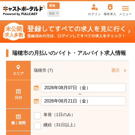
東海
変更
ログイン
保存求人
メニュー
瑞穂市の月払いの
バイト・アルバイト求人情報
瑞穂市 (7)
選択
エリア
〜
日付
単発（1日のみ）
働く期間
継続（31日以上）