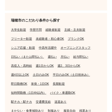
瑞穂市のこだわり条件から探す
大学生歓迎
学歴不問
経験者歓迎
主婦・主夫歓迎
フリーター歓迎
未経験者・初心者OK
ブランクOK
シニア応援・歓迎
中高年活躍中
オープニングスタッフ
日払い（または即払い）
週払い
月払い
給与即払い
高収入・高時給
週1日からOK
週2、3日からOK
週4日以上OK
土日のみOK
平日のみOK（土日祝休み）
即日勤務OK
単発・1日OK
長期歓迎
短時間勤務（1日4h以内）
バイク・車通勤OK
駅チカ・駅ナカ
交通費支給
送迎あり
まかない・食事補助あり
制服あり
服装自由
残業あり