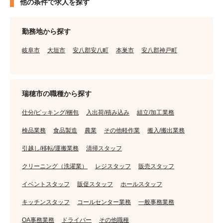
他の条件で求人を探す
勤務地から探す
岐阜市
大垣市
安八郡安八町
本巣市
安八郡神戸町
瑞穂市の職種から探す
仕分/ピッキング/梱包
入出荷/積み込み
組立/加工業務
検品業務
食品製造
農業
その他軽作業
搬入/搬出業務
引越し/移転/運搬業務
清掃スタッフ
クリーニング（洗濯業）
レジスタッフ
販売スタッフ
イベントスタッフ
販促スタッフ
ホールスタッフ
キッチンスタッフ
コールセンター業務
一般事務業務
OA事務業務
ドライバー
その他職種