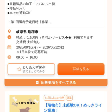
■書籍製品の加工・アパレル出荷
■即払利用可
■車での通勤OK
・第1回選考予定日時【作業...
岐阜県 瑞穂市
時給： 1,100円 / 即払いサービス�� 利用できます
交通費 支給無し
2026/08/10(月) ～ 2026/08/12(水)
※1日単位で応募可能
09:00 ～ 16:00
とりあえず保存
詳細を見る
後でまとめてみる
応募要項をすべて見る
31日以上のお仕事
派遣
【瑞穂市】未経験OK！めっきライ
ン業務！