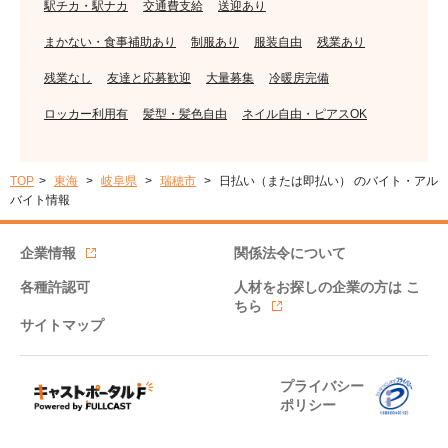
駅チカ・駅ナカ
交通費支給
送迎あり
まかない・食事補助あり
制服あり
服装自由
残業あり
残業なし
友達と応募歓迎
大量募集
冷暖房完備
ロッカー利用有
髪型・髪色自由
ネイル自由・ピアスOK
TOP
東海
岐阜県
瑞穂市
日払い（または即払い） のバイト・アル
バイト情報
企業情報
関係法令について
各種許認可
人材をお探しの企業の方は
こ
ちら
サイトマップ
プライバシー
ポリシー