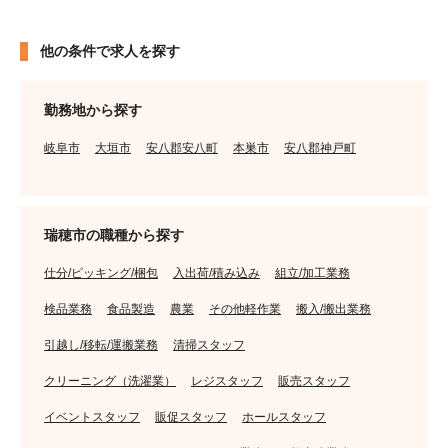
他の条件で求人を探す
勤務地から探す
岐阜市
大垣市
安八郡安八町
本巣市
安八郡神戸町
瑞穂市の職種から探す
仕分/ピッキング/梱包
入出荷/積み込み
組立/加工業務
検品業務
食品製造
農業
その他軽作業
搬入/搬出業務
引越し/移転/運搬業務
清掃スタッフ
クリーニング（洗濯業）
レジスタッフ
販売スタッフ
イベントスタッフ
販促スタッフ
ホールスタッフ