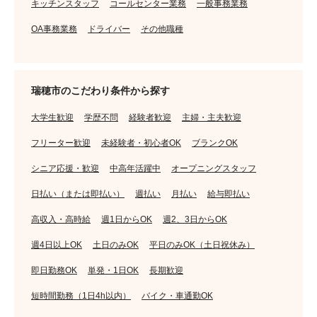
キッチンスタッフ
コールセンター業務
一般事務業務
OA事務業務
ドライバー
その他職種
瑞穂市のこだわり条件から探す
大学生歓迎
学歴不問
経験者歓迎
主婦・主夫歓迎
フリーター歓迎
未経験者・初心者OK
ブランクOK
シニア応援・歓迎
中高年活躍中
オープニングスタッフ
日払い（または即払い）
週払い
月払い
給与即払い
高収入・高時給
週1日からOK
週2、3日からOK
週4日以上OK
土日のみOK
平日のみOK（土日祝休み）
即日勤務OK
単発・1日OK
長期歓迎
短時間勤務（1日4h以内）
バイク・車通勤OK