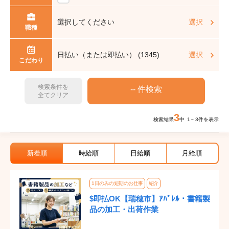
選択してください
選択
職種
日払い（または即払い） (1345)
選択
こだわり
検索条件を
全てクリア
3
検索結果
中 1～3件を表示
新着順
時給順
日給順
月給順
1日のみの短期のお仕事
紹介
$即払OK【瑞穂市】ｱﾊﾟﾚﾙ・書籍製
品の加工・出荷作業