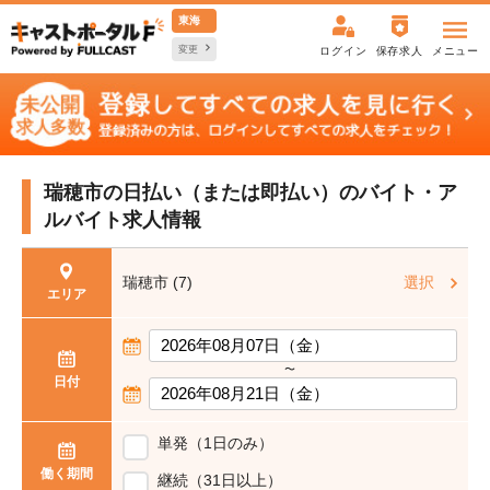
東海
変更
ログイン
保存求人
メニュー
瑞穂市の日払い（または即払い）の
バイト・ア
ルバイト求人情報
瑞穂市 (7)
選択
エリア
〜
日付
単発（1日のみ）
働く期間
継続（31日以上）