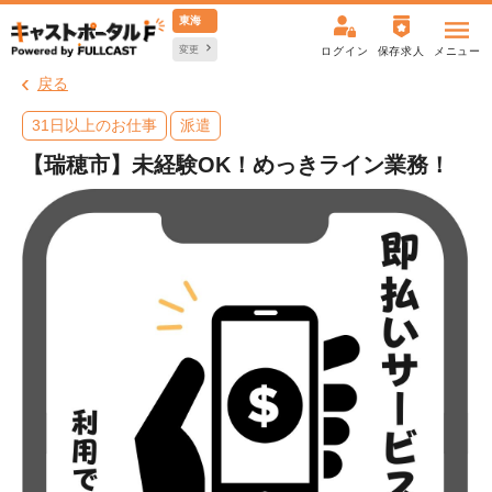
東海
変更
ログイン
保存求人
メニュー
戻る
31日以上のお仕事
派遣
【瑞穂市】未経験OK！めっきライン業務！