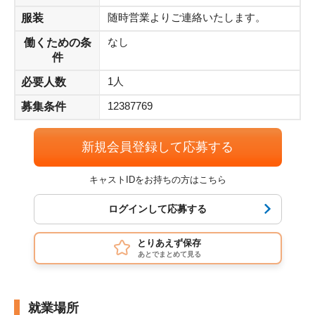
【就業時間】
随時営業よりご連絡いたします。
服装
① 5:50 - 14:50 (休憩 1:00）
なし
働くための条
② 18:00 - 3:00 (休憩 1:00）
件
1人
必要人数
【シフト】
12387769
募集条件
週5のみ
月･火･水･木･金･祝
新規会員登録して応募する
【時給】
キャストIDをお持ちの方はこちら
1550 円
※即払いサービス利用可能！
ログインして応募する
とりあえず保存
あとでまとめて見る
就業場所