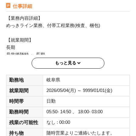
仕事詳細
【業務内容詳細】
めっきライン業務、付帯工程業務(検査、梱包)
【就業期間】
長期
見学後随時 ～ 長期
もっと見る
【就業場所】
岐阜県
勤務地
岐阜県瑞穂市十七条花田町７８０－１
2026/05/04(月) ～ 9999/01/01(金)
就業期間
【アクセス】
日勤
時間帯
最寄り駅： 十九条駅 から 徒歩 で 19分
05:50- 14:50 、 18:00- 03:00
勤務時間
マイカー通勤： 可
バイク通勤： 可
なし : 00:00
残業の可能性
自転車通勤： 可
随時営業よりご連絡いたします。
持ち物