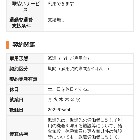
即払いサービ
利用できます
ス
通勤交通費
支給無し
支払条件
契約関連
雇用形態
派遣（当社が雇用主）
契約区分
期間（雇用契約期間が2日以上）
契約更新有無
休日
土、日を休日とする。
就業日
月 火 水 木 金 祝
抵触日
2029/05/04
派遣先は、派遣先の労働者に対して利
用の機会を与える施設等について、給
食施設、休憩室及び更衣室以外の施設
便宜供与
等についても、派遣労働者に対して、