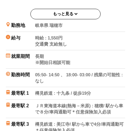
■検索ワード■
もっと見る
日払い（または即払） 高時給 日勤 週5 土日祝休
み 車通勤可能 未経験歓迎 即払いサービス利用可
勤務地
岐阜県 瑞穂市
給与
時給 : 1,550円
交通費 支給無し
就業期間
長期
※開始日相談可能
勤務時間
05:50- 14:50 、 18:00- 03:00 / 残業の可能性 :
なし
最寄駅 1
樽見鉄道 : 十九条 / 徒歩19分
最寄駅 2
ＪＲ東海道本線(熱海－米原) : 穂積/ 駅から車
で８分/車両通勤可＊任意保険加入必須
最寄駅 3
樽見鉄道 : 美江寺/ 駅から車で4分/車両通勤可
＊任意保険加入必須