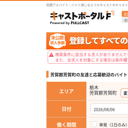
短期アルバイト・バイト探しならフルキャストのキャスト
北
変
検索条件に該当する求人がありませんで
また、全求人を対象にする場合は条件欄
芳賀郡芳賀町の友達と応募歓迎の
バイト
栃木
エリア
芳賀郡芳賀町
変
日付
働く期間
単発（1日のみ