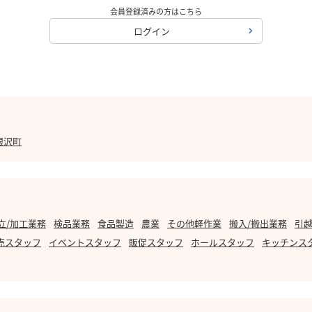
会員登録済みの方はこちら
ログイン
根沢町
立/加工業務
検品業務
食品製造
農業
その他軽作業
搬入/搬出業務
引越
売スタッフ
イベントスタッフ
販促スタッフ
ホールスタッフ
キッチンス