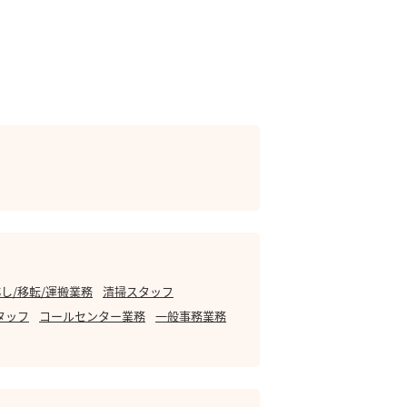
し/移転/運搬業務
清掃スタッフ
タッフ
コールセンター業務
一般事務業務