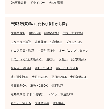
OA事務業務
ドライバー
その他職種
芳賀郡芳賀町のこだわり条件から探す
大学生歓迎
学歴不問
経験者歓迎
主婦・主夫歓迎
フリーター歓迎
未経験者・初心者OK
ブランクOK
シニア応援・歓迎
中高年活躍中
オープニングスタッフ
日払い（または即払い）
週払い
月払い
給与即払い
高収入・高時給
週1日からOK
週2、3日からOK
週4日以上OK
土日のみOK
平日のみOK（土日祝休み）
即日勤務OK
単発・1日OK
長期歓迎
短時間勤務（1日4h以内）
バイク・車通勤OK
駅チカ・駅ナカ
交通費支給
送迎あり