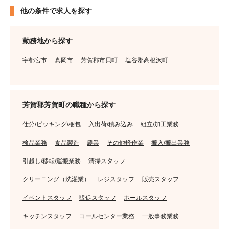
他の条件で求人を探す
勤務地から探す
宇都宮市
真岡市
芳賀郡市貝町
塩谷郡高根沢町
芳賀郡芳賀町の職種から探す
仕分/ピッキング/梱包
入出荷/積み込み
組立/加工業務
検品業務
食品製造
農業
その他軽作業
搬入/搬出業務
引越し/移転/運搬業務
清掃スタッフ
クリーニング（洗濯業）
レジスタッフ
販売スタッフ
イベントスタッフ
販促スタッフ
ホールスタッフ
キッチンスタッフ
コールセンター業務
一般事務業務