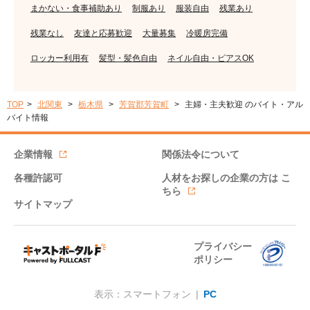
まかない・食事補助あり
制服あり
服装自由
残業あり
残業なし
友達と応募歓迎
大量募集
冷暖房完備
ロッカー利用有
髪型・髪色自由
ネイル自由・ピアスOK
TOP
北関東
栃木県
芳賀郡芳賀町
主婦・主夫歓迎 のバイト・アル
バイト情報
企業情報
関係法令について
各種許認可
人材をお探しの企業の方は
こ
ちら
サイトマップ
プライバシー
ポリシー
表示：スマートフォン |
PC