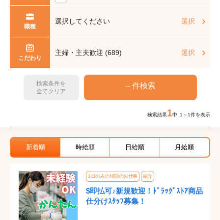
選択してください
選択
職種
主婦・主夫歓迎 (689)
選択
こだわり
検索条件を
全てクリア
1
検索結果
中 1～1件を表示
新着順
時給順
日給順
月給順
1日のみの短期のお仕事
紹介
$即払可♪新規歓迎！ﾄﾞﾗｯｸﾞｽﾄｱ商品
仕分けｽﾀｯﾌ募集！