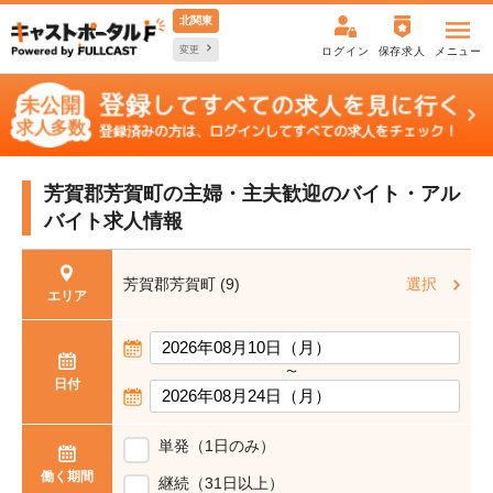
北関東
変更
ログイン
保存求人
メニュー
芳賀郡芳賀町の主婦・主夫歓迎の
バイト・アル
バイト求人情報
芳賀郡芳賀町 (9)
選択
エリア
〜
日付
単発（1日のみ）
働く期間
継続（31日以上）