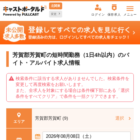
北関東
変更
ログイン
保存求人
メニュー
芳賀郡芳賀町の短時間勤務（1日4h以内）の
バ
イト・アルバイト求人情報
検索条件に該当する求人がありませんでした。検索条件を
変更して再度検索をお願いします。
また、全求人を対象にする場合は条件欄下部にある「選択
条件をすべてクリア」で条件を一括クリアできます。
芳賀郡芳賀町 (9)
選択
エリア