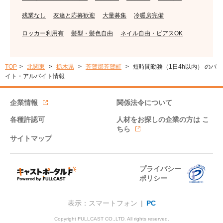
残業なし
友達と応募歓迎
大量募集
冷暖房完備
ロッカー利用有
髪型・髪色自由
ネイル自由・ピアスOK
TOP
北関東
栃木県
芳賀郡芳賀町
短時間勤務（1日4h以内） のバ
イト・アルバイト情報
企業情報
関係法令について
各種許認可
人材をお探しの企業の方は
こ
ちら
サイトマップ
プライバシー
ポリシー
表示：スマートフォン |
PC
Copyright FULLCAST CO.,LTD. All rights reserved.