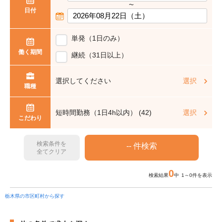
〜
日付
単発（1日のみ）
働く期間
継続（31日以上）
選択してください
選択
職種
短時間勤務（1日4h以内） (42)
選択
こだわり
検索条件を
全てクリア
0
検索結果
中 1～0件を表示
栃木県の市区町村から探す