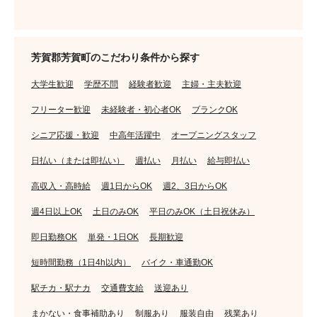
芳賀郡芳賀町のこだわり条件から探す
大学生歓迎
学歴不問
経験者歓迎
主婦・主夫歓迎
フリーター歓迎
未経験者・初心者OK
ブランクOK
シニア応援・歓迎
中高年活躍中
オープニングスタッフ
日払い（または即払い）
週払い
月払い
給与即払い
高収入・高時給
週1日からOK
週2、3日からOK
週4日以上OK
土日のみOK
平日のみOK（土日祝休み）
即日勤務OK
単発・1日OK
長期歓迎
短時間勤務（1日4h以内）
バイク・車通勤OK
駅チカ・駅ナカ
交通費支給
送迎あり
まかない・食事補助あり
制服あり
服装自由
残業あり