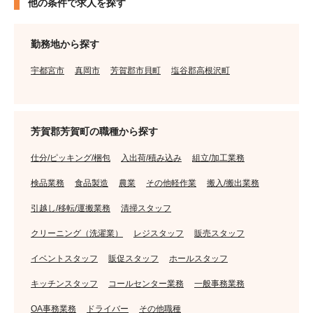
他の条件で求人を探す
勤務地から探す
宇都宮市
真岡市
芳賀郡市貝町
塩谷郡高根沢町
芳賀郡芳賀町の職種から探す
仕分/ピッキング/梱包
入出荷/積み込み
組立/加工業務
検品業務
食品製造
農業
その他軽作業
搬入/搬出業務
引越し/移転/運搬業務
清掃スタッフ
クリーニング（洗濯業）
レジスタッフ
販売スタッフ
イベントスタッフ
販促スタッフ
ホールスタッフ
キッチンスタッフ
コールセンター業務
一般事務業務
OA事務業務
ドライバー
その他職種