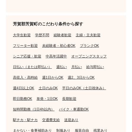
芳賀郡芳賀町のこだわり条件から探す
大学生歓迎
学歴不問
経験者歓迎
主婦・主夫歓迎
フリーター歓迎
未経験者・初心者OK
ブランクOK
シニア応援・歓迎
中高年活躍中
オープニングスタッフ
日払い（または即払い）
週払い
月払い
給与即払い
高収入・高時給
週1日からOK
週2、3日からOK
週4日以上OK
土日のみOK
平日のみOK（土日祝休み）
即日勤務OK
単発・1日OK
長期歓迎
短時間勤務（1日4h以内）
バイク・車通勤OK
駅チカ・駅ナカ
交通費支給
送迎あり
まかない・食事補助あり
制服あり
服装自由
残業あり