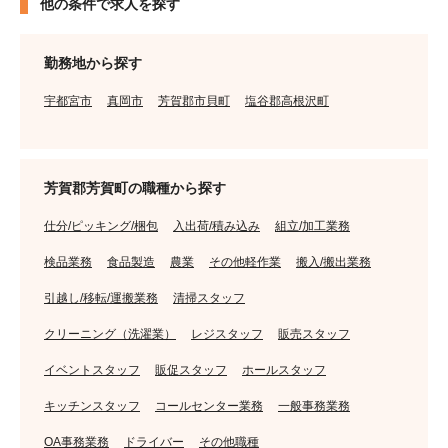
他の条件で求人を探す
勤務地から探す
宇都宮市
真岡市
芳賀郡市貝町
塩谷郡高根沢町
芳賀郡芳賀町の職種から探す
仕分/ピッキング/梱包
入出荷/積み込み
組立/加工業務
検品業務
食品製造
農業
その他軽作業
搬入/搬出業務
引越し/移転/運搬業務
清掃スタッフ
クリーニング（洗濯業）
レジスタッフ
販売スタッフ
イベントスタッフ
販促スタッフ
ホールスタッフ
キッチンスタッフ
コールセンター業務
一般事務業務
OA事務業務
ドライバー
その他職種