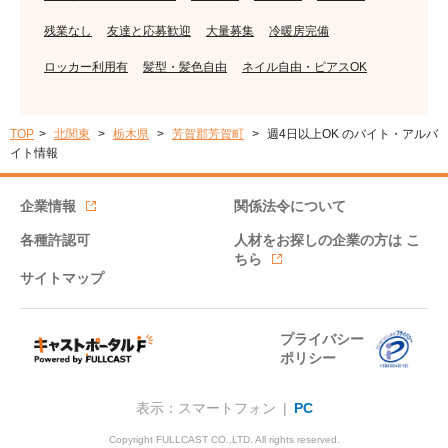
残業なし
友達と応募歓迎
大量募集
冷暖房完備
ロッカー利用有
髪型・髪色自由
ネイル自由・ピアスOK
TOP
北関東
栃木県
芳賀郡芳賀町
週4日以上OK のバイト・アルバ
イト情報
企業情報
関係法令について
各種許認可
人材をお探しの企業の方は
こ
ちら
サイトマップ
プライバシー
ポリシー
表示：スマートフォン |
PC
Copyright FULLCAST CO.,LTD. All rights reserved.