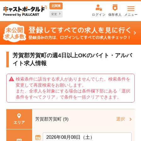
北関東
変更
ログイン
保存求人
メニュー
芳賀郡芳賀町の週4日以上OKの
バイト・アルバ
イト求人情報
検索条件に該当する求人がありませんでした。検索条件を
変更して再度検索をお願いします。
また、全求人を対象にする場合は条件欄下部にある「選択
条件をすべてクリア」で条件を一括クリアできます。
芳賀郡芳賀町 (9)
選択
エリア