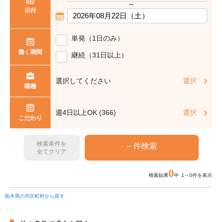
〜
日付
単発（1日のみ）
働く期間
継続（31日以上）
選択してください
選択
職種
週4日以上OK (366)
選択
こだわり
検索条件を
全てクリア
0
検索結果
中 1～0件を表示
栃木県の市区町村から探す