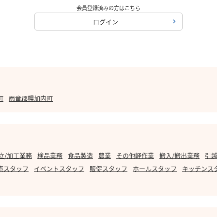
会員登録済みの方はこちら
ログイン
町
雨竜郡幌加内町
立/加工業務
検品業務
食品製造
農業
その他軽作業
搬入/搬出業務
引越
売スタッフ
イベントスタッフ
販促スタッフ
ホールスタッフ
キッチンス