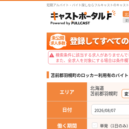
短期アルバイト・バイト探しならフルキャストのキャスト
北
変
検索条件に該当する求人がありませんで
また、全求人を対象にする場合は条件欄
苫前郡羽幌町のロッカー利用有の
バイト
北海道
エリア
変
日付
働く期間
単発（1日のみ