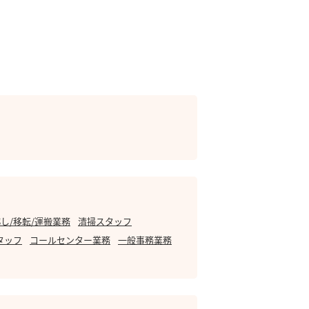
し/移転/運搬業務
清掃スタッフ
タッフ
コールセンター業務
一般事務業務