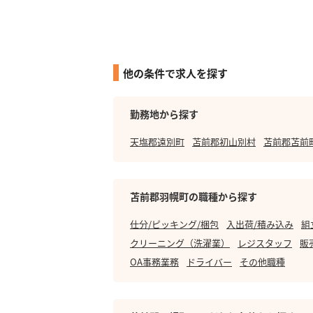
他の条件で求人を探す
勤務地から探す
天塩郡遠別町
苫前郡初山別村
苫前郡苫前
苫前郡羽幌町の職種から探す
仕分/ピッキング/梱包
入出荷/積み込み
組
クリーニング（洗濯業）
レジスタッフ
販
OA事務業務
ドライバー
その他職種