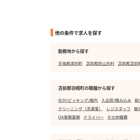
他の条件で求人を探す
勤務地から探す
天塩郡遠別町
苫前郡初山別村
苫前郡苫前
苫前郡羽幌町の職種から探す
仕分/ピッキング/梱包
入出荷/積み込み
組
クリーニング（洗濯業）
レジスタッフ
販
OA事務業務
ドライバー
その他職種