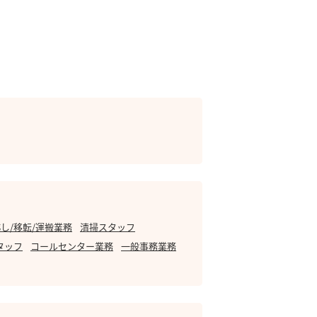
し/移転/運搬業務
清掃スタッフ
タッフ
コールセンター業務
一般事務業務