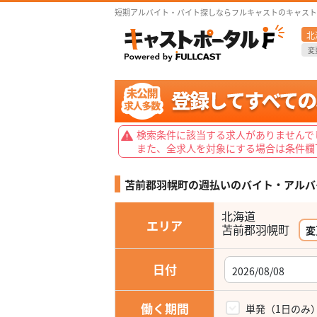
短期アルバイト・バイト探しならフルキャストのキャスト
北
変
検索条件に該当する求人がありませんで
また、全求人を対象にする場合は条件欄
苫前郡羽幌町の週払いの
バイト・アルバ
北海道
エリア
変
日付
働く期間
単発（1日のみ