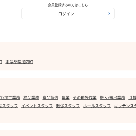
会員登録済みの方はこちら
ログイン
町
雨竜郡幌加内町
立/加工業務
検品業務
食品製造
農業
その他軽作業
搬入/搬出業務
引越
売スタッフ
イベントスタッフ
販促スタッフ
ホールスタッフ
キッチンス