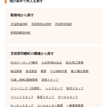
他の条件で求人を探す
勤務地から探す
天塩郡遠別町
苫前郡初山別村
苫前郡苫前町
雨竜郡幌加内町
苫前郡羽幌町の職種から探す
仕分/ピッキング/梱包
入出荷/積み込み
組立/加工業務
検品業務
食品製造
農業
その他軽作業
搬入/搬出業務
引越し/移転/運搬業務
清掃スタッフ
クリーニング（洗濯業）
レジスタッフ
販売スタッフ
イベントスタッフ
販促スタッフ
ホールスタッフ
キッチンスタッフ
コールセンター業務
一般事務業務