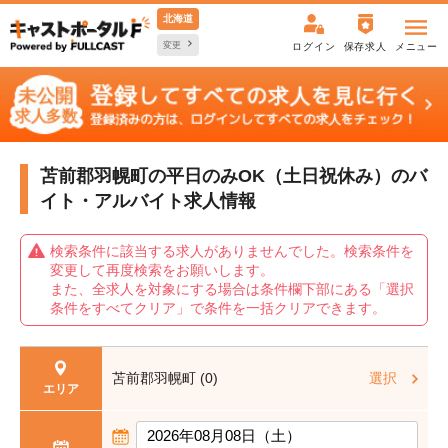
北海道
変更
ログイン
保存求人
メニュー
苫前郡羽幌町の平日のみOK（土日祝休み）の
バ
イト・アルバイト求人情報
検索条件に該当する求人がありませんでした。検索条件を
変更して再度検索をお願いします。
また、全求人を対象にする場合は条件欄下部にある「選択
条件をすべてクリア」で条件を一括クリアできます。
苫前郡羽幌町 (0)
選択
エリア