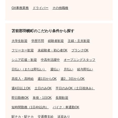
OA事務業務
ドライバー
その他職種
苫前郡羽幌町のこだわり条件から探す
大学生歓迎
学歴不問
経験者歓迎
主婦・主夫歓迎
フリーター歓迎
未経験者・初心者OK
ブランクOK
シニア応援・歓迎
中高年活躍中
オープニングスタッフ
日払い（または即払い）
週払い
月払い
給与即払い
高収入・高時給
週1日からOK
週2、3日からOK
週4日以上OK
土日のみOK
平日のみOK（土日祝休み）
即日勤務OK
単発・1日OK
長期歓迎
短時間勤務（1日4h以内）
バイク・車通勤OK
駅チカ・駅ナカ
交通費支給
送迎あり