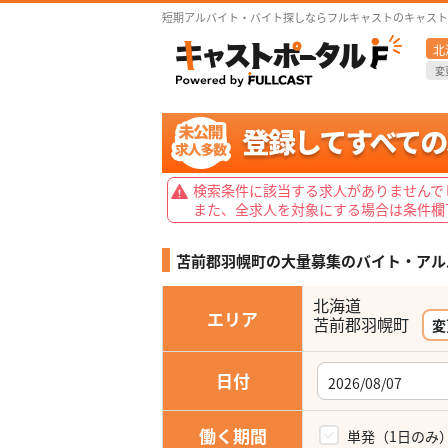
短期アルバイト・バイト探しならフルキャストのキャスト
北
変
検索条件に該当する求人がありませんで
また、全求人を対象にする場合は条件欄
苫前郡羽幌町の大量募集の
バイト・アル
北海道
エリア
変
日付
働く期間
単発（1日のみ