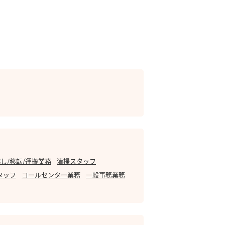
し/移転/運搬業務
清掃スタッフ
タッフ
コールセンター業務
一般事務業務