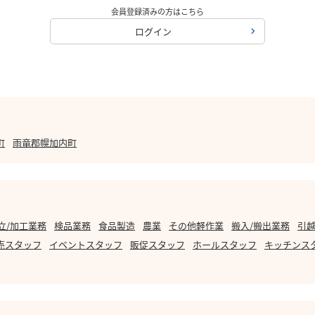
会員登録済みの方はこちら
ログイン
町
雨竜郡幌加内町
立/加工業務
検品業務
食品製造
農業
その他軽作業
搬入/搬出業務
引越
売スタッフ
イベントスタッフ
販促スタッフ
ホールスタッフ
キッチンス