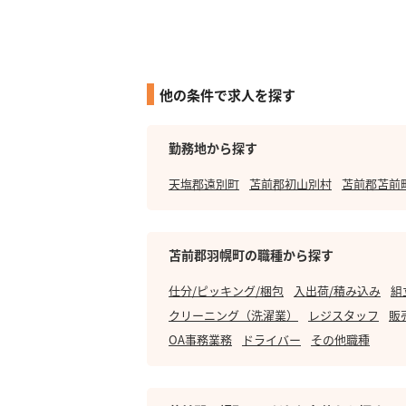
他の条件で求人を探す
勤務地から探す
天塩郡遠別町
苫前郡初山別村
苫前郡苫前
苫前郡羽幌町の職種から探す
仕分/ピッキング/梱包
入出荷/積み込み
組
クリーニング（洗濯業）
レジスタッフ
販
OA事務業務
ドライバー
その他職種