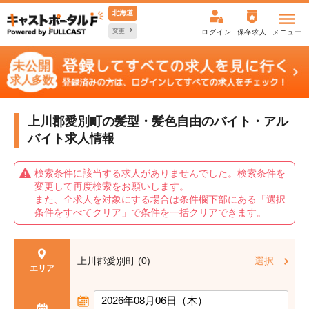
北海道
変更
ログイン
保存求人
メニュー
上川郡愛別町の髪型・髪色自由の
バイト・アル
バイト求人情報
検索条件に該当する求人がありませんでした。検索条件を
変更して再度検索をお願いします。
また、全求人を対象にする場合は条件欄下部にある「選択
条件をすべてクリア」で条件を一括クリアできます。
上川郡愛別町 (0)
選択
エリア