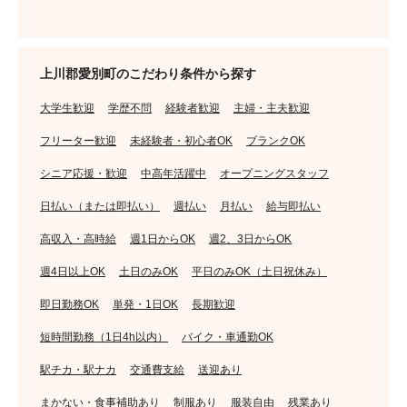
上川郡愛別町のこだわり条件から探す
大学生歓迎
学歴不問
経験者歓迎
主婦・主夫歓迎
フリーター歓迎
未経験者・初心者OK
ブランクOK
シニア応援・歓迎
中高年活躍中
オープニングスタッフ
日払い（または即払い）
週払い
月払い
給与即払い
高収入・高時給
週1日からOK
週2、3日からOK
週4日以上OK
土日のみOK
平日のみOK（土日祝休み）
即日勤務OK
単発・1日OK
長期歓迎
短時間勤務（1日4h以内）
バイク・車通勤OK
駅チカ・駅ナカ
交通費支給
送迎あり
まかない・食事補助あり
制服あり
服装自由
残業あり