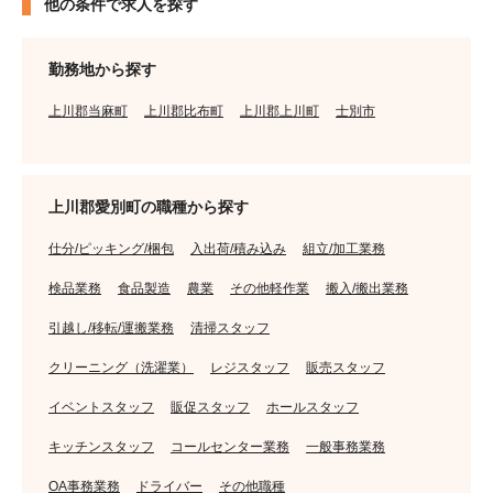
他の条件で求人を探す
勤務地から探す
上川郡当麻町
上川郡比布町
上川郡上川町
士別市
上川郡愛別町の職種から探す
仕分/ピッキング/梱包
入出荷/積み込み
組立/加工業務
検品業務
食品製造
農業
その他軽作業
搬入/搬出業務
引越し/移転/運搬業務
清掃スタッフ
クリーニング（洗濯業）
レジスタッフ
販売スタッフ
イベントスタッフ
販促スタッフ
ホールスタッフ
キッチンスタッフ
コールセンター業務
一般事務業務
OA事務業務
ドライバー
その他職種