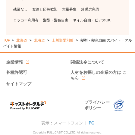
残業なし
友達と応募歓迎
大量募集
冷暖房完備
ロッカー利用有
髪型・髪色自由
ネイル自由・ピアスOK
TOP
北海道
北海道
上川郡愛別町
髪型・髪色自由 のバイト・アル
バイト情報
企業情報
関係法令について
各種許認可
人材をお探しの企業の方は
こ
ちら
サイトマップ
プライバシー
ポリシー
表示：スマートフォン |
PC
Copyright FULLCAST CO.,LTD. All rights reserved.