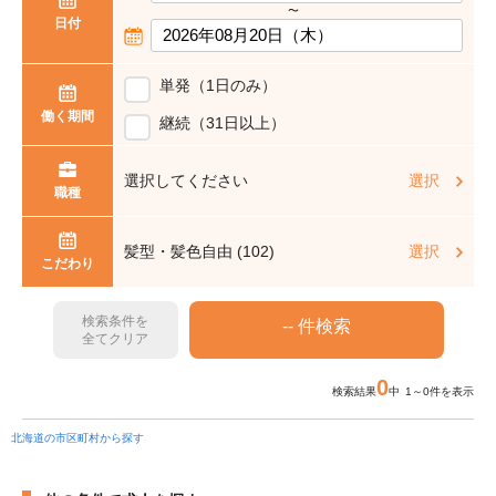
〜
日付
単発（1日のみ）
働く期間
継続（31日以上）
選択してください
選択
職種
髪型・髪色自由 (102)
選択
こだわり
検索条件を
全てクリア
0
検索結果
中 1～0件を表示
北海道の市区町村から探す