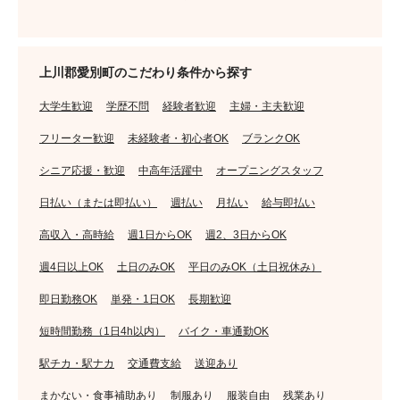
上川郡愛別町のこだわり条件から探す
大学生歓迎
学歴不問
経験者歓迎
主婦・主夫歓迎
フリーター歓迎
未経験者・初心者OK
ブランクOK
シニア応援・歓迎
中高年活躍中
オープニングスタッフ
日払い（または即払い）
週払い
月払い
給与即払い
高収入・高時給
週1日からOK
週2、3日からOK
週4日以上OK
土日のみOK
平日のみOK（土日祝休み）
即日勤務OK
単発・1日OK
長期歓迎
短時間勤務（1日4h以内）
バイク・車通勤OK
駅チカ・駅ナカ
交通費支給
送迎あり
まかない・食事補助あり
制服あり
服装自由
残業あり