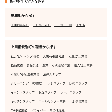
他の条件で求人を探す
勤務地から探す
上川郡当麻町
上川郡比布町
上川郡上川町
士別市
上川郡愛別町の職種から探す
仕分/ピッキング/梱包
入出荷/積み込み
組立/加工業務
検品業務
食品製造
農業
その他軽作業
搬入/搬出業務
引越し/移転/運搬業務
清掃スタッフ
クリーニング（洗濯業）
レジスタッフ
販売スタッフ
イベントスタッフ
販促スタッフ
ホールスタッフ
キッチンスタッフ
コールセンター業務
一般事務業務
OA事務業務
ドライバー
その他職種