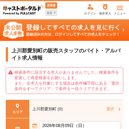
北海道
変更
ログイン
保存求人
メニュー
上川郡愛別町の販売スタッフの
バイト・アルバ
イト求人情報
検索条件に該当する求人がありませんでした。検索条件を
変更して再度検索をお願いします。
また、全求人を対象にする場合は条件欄下部にある「選択
条件をすべてクリア」で条件を一括クリアできます。
上川郡愛別町 (0)
選択
エリア