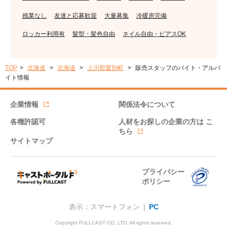
残業なし
友達と応募歓迎
大量募集
冷暖房完備
ロッカー利用有
髪型・髪色自由
ネイル自由・ピアスOK
TOP
北海道
北海道
上川郡愛別町
販売スタッフのバイト・アルバ
イト情報
企業情報
関係法令について
各種許認可
人材をお探しの企業の方は
こ
ちら
サイトマップ
プライバシー
ポリシー
表示：スマートフォン |
PC
Copyright FULLCAST CO.,LTD. All rights reserved.