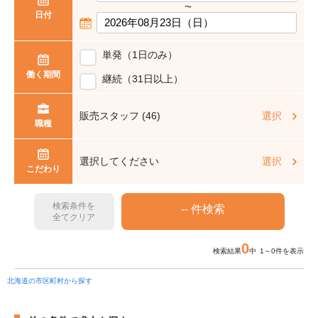
〜
日付
単発（1日のみ）
働く期間
継続（31日以上）
販売スタッフ (46)
選択
職種
選択してください
選択
こだわり
検索条件を
全てクリア
0
検索結果
中 1～0件を表示
北海道の市区町村から探す