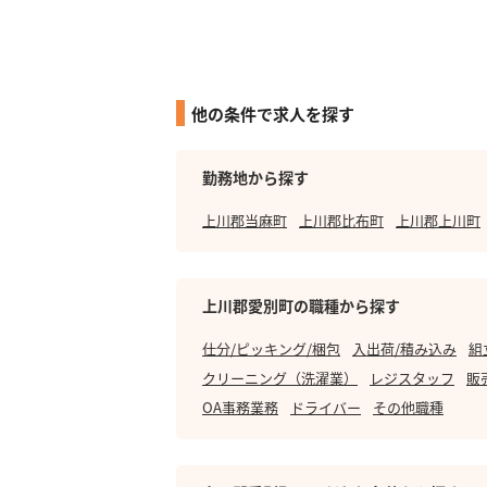
他の条件で求人を探す
勤務地から探す
上川郡当麻町
上川郡比布町
上川郡上川町
上川郡愛別町の職種から探す
仕分/ピッキング/梱包
入出荷/積み込み
組
クリーニング（洗濯業）
レジスタッフ
販
OA事務業務
ドライバー
その他職種