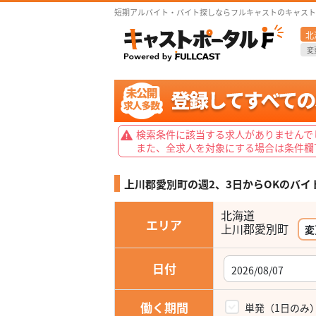
短期アルバイト・バイト探しならフルキャストのキャスト
北
変
検索条件に該当する求人がありませんで
また、全求人を対象にする場合は条件欄
上川郡愛別町の週2、3日からOKの
バイ
北海道
エリア
上川郡愛別町
変
日付
働く期間
単発（1日のみ