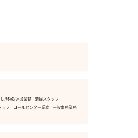
し/移転/運搬業務
清掃スタッフ
タッフ
コールセンター業務
一般事務業務