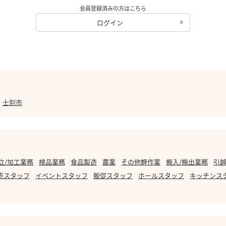
会員登録済みの方はこちら
ログイン
士別市
立/加工業務
検品業務
食品製造
農業
その他軽作業
搬入/搬出業務
引越
売スタッフ
イベントスタッフ
販促スタッフ
ホールスタッフ
キッチンス