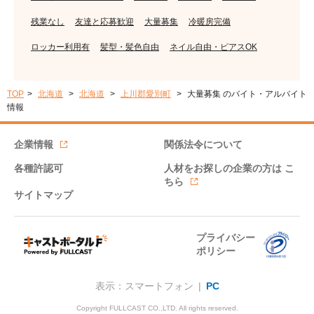
残業なし
友達と応募歓迎
大量募集
冷暖房完備
ロッカー利用有
髪型・髪色自由
ネイル自由・ピアスOK
TOP
北海道
北海道
上川郡愛別町
大量募集 のバイト・アルバイト
情報
企業情報
関係法令について
各種許認可
人材をお探しの企業の方は
こ
ちら
サイトマップ
プライバシー
ポリシー
表示：スマートフォン |
PC
Copyright FULLCAST CO.,LTD. All rights reserved.