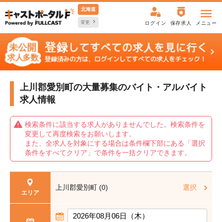
北海道
変更
ログイン
保存求人
メニュー
上川郡愛別町の大量募集の
バイト・アルバイト
求人情報
検索条件に該当する求人がありませんでした。検索条件を
変更して再度検索をお願いします。
また、全求人を対象にする場合は条件欄下部にある「選択
条件をすべてクリア」で条件を一括クリアできます。
上川郡愛別町 (0)
選択
エリア