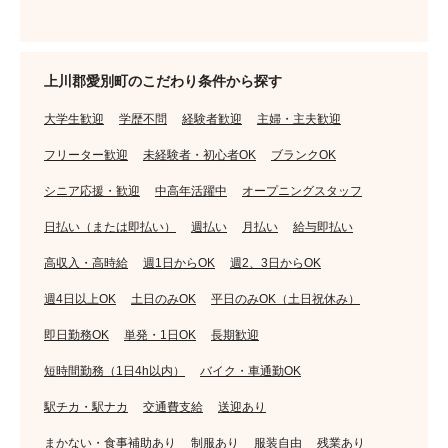
上川郡愛別町のこだわり条件から探す
大学生歓迎
学歴不問
経験者歓迎
主婦・主夫歓迎
フリーター歓迎
未経験者・初心者OK
ブランクOK
シニア応援・歓迎
中高年活躍中
オープニングスタッフ
日払い（または即払い）
週払い
月払い
給与即払い
高収入・高時給
週1日からOK
週2、3日からOK
週4日以上OK
土日のみOK
平日のみOK（土日祝休み）
即日勤務OK
単発・1日OK
長期歓迎
短時間勤務（1日4h以内）
バイク・車通勤OK
駅チカ・駅ナカ
交通費支給
送迎あり
まかない・食事補助あり
制服あり
服装自由
残業あり