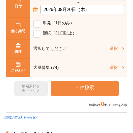
〜
日付
単発（1日のみ）
働く期間
継続（31日以上）
選択してください
選択
職種
大量募集 (74)
選択
こだわり
検索条件を
全てクリア
0
検索結果
中 1～0件を表示
北海道の市区町村から探す