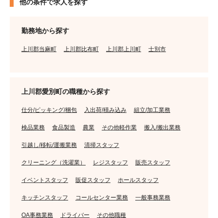
他の条件で求人を探す
勤務地から探す
上川郡当麻町
上川郡比布町
上川郡上川町
士別市
上川郡愛別町の職種から探す
仕分/ピッキング/梱包
入出荷/積み込み
組立/加工業務
検品業務
食品製造
農業
その他軽作業
搬入/搬出業務
引越し/移転/運搬業務
清掃スタッフ
クリーニング（洗濯業）
レジスタッフ
販売スタッフ
イベントスタッフ
販促スタッフ
ホールスタッフ
キッチンスタッフ
コールセンター業務
一般事務業務
OA事務業務
ドライバー
その他職種