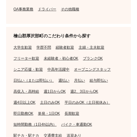
OA事務業務
ドライバー
その他職種
檜山郡厚沢部町のこだわり条件から探す
大学生歓迎
学歴不問
経験者歓迎
主婦・主夫歓迎
フリーター歓迎
未経験者・初心者OK
ブランクOK
シニア応援・歓迎
中高年活躍中
オープニングスタッフ
日払い（または即払い）
週払い
月払い
給与即払い
高収入・高時給
週1日からOK
週2、3日からOK
週4日以上OK
土日のみOK
平日のみOK（土日祝休み）
即日勤務OK
単発・1日OK
長期歓迎
短時間勤務（1日4h以内）
バイク・車通勤OK
駅チカ・駅ナカ
交通費支給
送迎あり