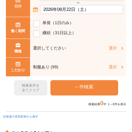
〜
日付
単発（1日のみ）
働く期間
継続（31日以上）
選択してください
選択
職種
制服あり (99)
選択
こだわり
検索条件を
全てクリア
0
検索結果
中 1～0件を表示
北海道の市区町村から探す