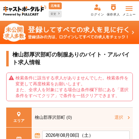
北海道
変更
ログイン
保存求人
メニュー
檜山郡厚沢部町の制服ありの
バイト・アルバイ
ト求人情報
検索条件に該当する求人がありませんでした。検索条件を
変更して再度検索をお願いします。
また、全求人を対象にする場合は条件欄下部にある「選択
条件をすべてクリア」で条件を一括クリアできます。
檜山郡厚沢部町 (0)
選択
エリア