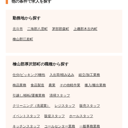
他の条件で求人を探す
勤務地から探す
北斗市
二海郡八雲町
茅部郡森町
上磯郡木古内町
檜山郡江差町
檜山郡厚沢部町の職種から探す
仕分/ピッキング/梱包
入出荷/積み込み
組立/加工業務
検品業務
食品製造
農業
その他軽作業
搬入/搬出業務
引越し/移転/運搬業務
清掃スタッフ
クリーニング（洗濯業）
レジスタッフ
販売スタッフ
イベントスタッフ
販促スタッフ
ホールスタッフ
キッチンスタッフ
コールセンター業務
一般事務業務