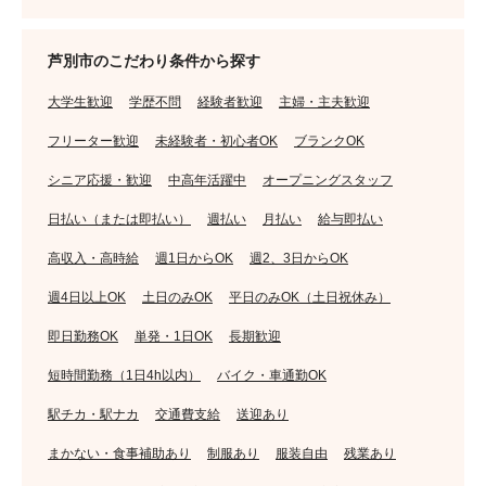
芦別市のこだわり条件から探す
大学生歓迎
学歴不問
経験者歓迎
主婦・主夫歓迎
フリーター歓迎
未経験者・初心者OK
ブランクOK
シニア応援・歓迎
中高年活躍中
オープニングスタッフ
日払い（または即払い）
週払い
月払い
給与即払い
高収入・高時給
週1日からOK
週2、3日からOK
週4日以上OK
土日のみOK
平日のみOK（土日祝休み）
即日勤務OK
単発・1日OK
長期歓迎
短時間勤務（1日4h以内）
バイク・車通勤OK
駅チカ・駅ナカ
交通費支給
送迎あり
まかない・食事補助あり
制服あり
服装自由
残業あり