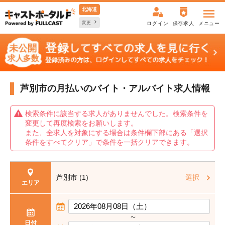
北海道
変更
ログイン
保存求人
メニュー
芦別市の月払いの
バイト・アルバイト求人情報
検索条件に該当する求人がありませんでした。検索条件を
変更して再度検索をお願いします。
また、全求人を対象にする場合は条件欄下部にある「選択
条件をすべてクリア」で条件を一括クリアできます。
芦別市 (1)
選択
エリア
〜
日付