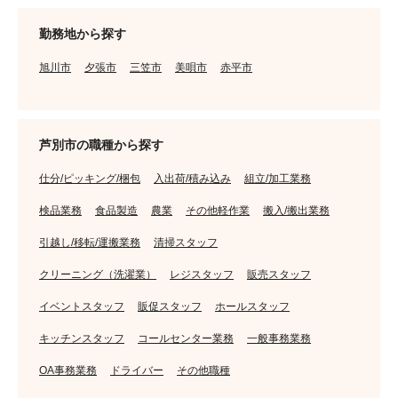
勤務地から探す
旭川市
夕張市
三笠市
美唄市
赤平市
芦別市の職種から探す
仕分/ピッキング/梱包
入出荷/積み込み
組立/加工業務
検品業務
食品製造
農業
その他軽作業
搬入/搬出業務
引越し/移転/運搬業務
清掃スタッフ
クリーニング（洗濯業）
レジスタッフ
販売スタッフ
イベントスタッフ
販促スタッフ
ホールスタッフ
キッチンスタッフ
コールセンター業務
一般事務業務
OA事務業務
ドライバー
その他職種