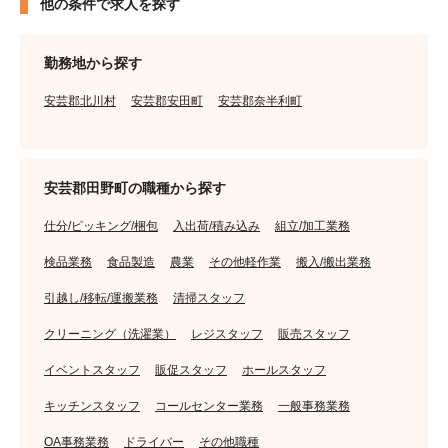
他の条件で求人を探す
勤務地から探す
安芸郡北川村
安芸郡安田町
安芸郡奈半利町
安芸郡田野町の職種から探す
仕分/ピッキング/梱包
入出荷/積み込み
組立/加工業務
検品業務
食品製造
農業
その他軽作業
搬入/搬出業務
引越し/移転/運搬業務
清掃スタッフ
クリーニング（洗濯業）
レジスタッフ
販売スタッフ
イベントスタッフ
販促スタッフ
ホールスタッフ
キッチンスタッフ
コールセンター業務
一般事務業務
OA事務業務
ドライバー
その他職種