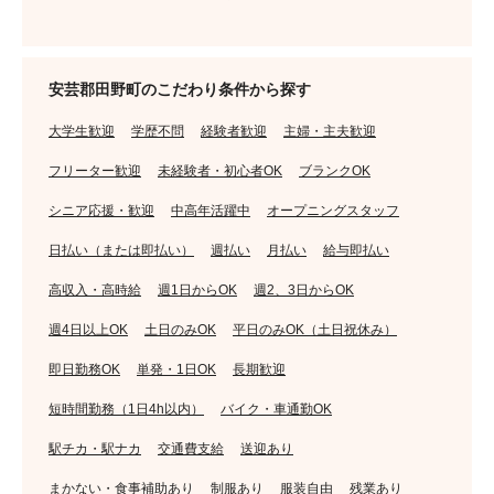
安芸郡田野町のこだわり条件から探す
大学生歓迎
学歴不問
経験者歓迎
主婦・主夫歓迎
フリーター歓迎
未経験者・初心者OK
ブランクOK
シニア応援・歓迎
中高年活躍中
オープニングスタッフ
日払い（または即払い）
週払い
月払い
給与即払い
高収入・高時給
週1日からOK
週2、3日からOK
週4日以上OK
土日のみOK
平日のみOK（土日祝休み）
即日勤務OK
単発・1日OK
長期歓迎
短時間勤務（1日4h以内）
バイク・車通勤OK
駅チカ・駅ナカ
交通費支給
送迎あり
まかない・食事補助あり
制服あり
服装自由
残業あり