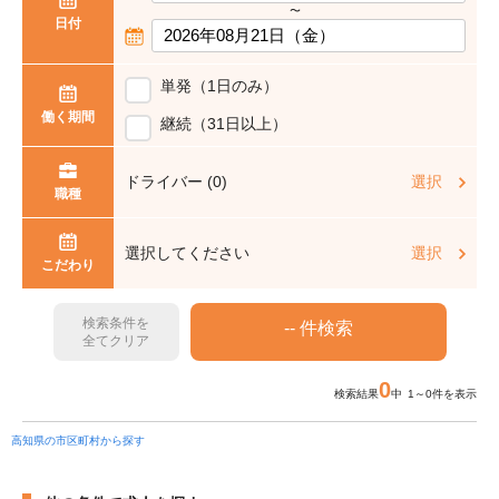
〜
日付
単発（1日のみ）
働く期間
継続（31日以上）
ドライバー (0)
選択
職種
選択してください
選択
こだわり
検索条件を
全てクリア
0
検索結果
中 1～0件を表示
高知県の市区町村から探す