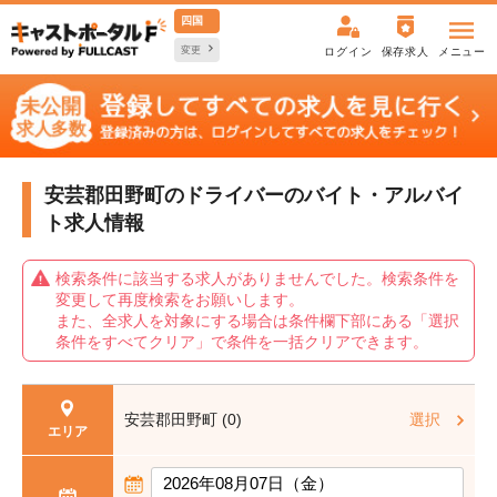
四国
変更
ログイン
保存求人
メニュー
安芸郡田野町のドライバーの
バイト・アルバイ
ト求人情報
検索条件に該当する求人がありませんでした。検索条件を
変更して再度検索をお願いします。
また、全求人を対象にする場合は条件欄下部にある「選択
条件をすべてクリア」で条件を一括クリアできます。
安芸郡田野町 (0)
選択
エリア