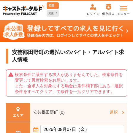
四国
変更
ログイン
保存求人
メニュー
安芸郡田野町の週払いの
バイト・アルバイト求
人情報
検索条件に該当する求人がありませんでした。検索条件を
変更して再度検索をお願いします。
また、全求人を対象にする場合は条件欄下部にある「選択
条件をすべてクリア」で条件を一括クリアできます。
安芸郡田野町 (0)
選択
エリア