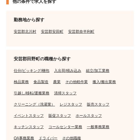
他の条件で求人を探す
勤務地から探す
安芸郡北川村
安芸郡安田町
安芸郡奈半利町
安芸郡田野町の職種から探す
仕分/ピッキング/梱包
入出荷/積み込み
組立/加工業務
検品業務
食品製造
農業
その他軽作業
搬入/搬出業務
引越し/移転/運搬業務
清掃スタッフ
クリーニング（洗濯業）
レジスタッフ
販売スタッフ
イベントスタッフ
販促スタッフ
ホールスタッフ
キッチンスタッフ
コールセンター業務
一般事務業務
OA事務業務
ドライバー
その他職種