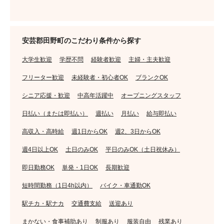
安芸郡田野町のこだわり条件から探す
大学生歓迎
学歴不問
経験者歓迎
主婦・主夫歓迎
フリーター歓迎
未経験者・初心者OK
ブランクOK
シニア応援・歓迎
中高年活躍中
オープニングスタッフ
日払い（または即払い）
週払い
月払い
給与即払い
高収入・高時給
週1日からOK
週2、3日からOK
週4日以上OK
土日のみOK
平日のみOK（土日祝休み）
即日勤務OK
単発・1日OK
長期歓迎
短時間勤務（1日4h以内）
バイク・車通勤OK
駅チカ・駅ナカ
交通費支給
送迎あり
まかない・食事補助あり
制服あり
服装自由
残業あり