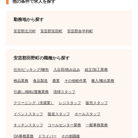
他の条件で求人を探す
勤務地から探す
安芸郡北川村
安芸郡安田町
安芸郡奈半利町
安芸郡田野町の職種から探す
仕分/ピッキング/梱包
入出荷/積み込み
組立/加工業務
検品業務
食品製造
農業
その他軽作業
搬入/搬出業務
引越し/移転/運搬業務
清掃スタッフ
クリーニング（洗濯業）
レジスタッフ
販売スタッフ
イベントスタッフ
販促スタッフ
ホールスタッフ
キッチンスタッフ
コールセンター業務
一般事務業務
OA事務業務
ドライバー
その他職種