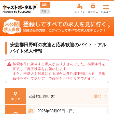
四国
変更
ログイン
保存求人
メニュー
安芸郡田野町の友達と応募歓迎の
バイト・アル
バイト求人情報
検索条件に該当する求人がありませんでした。検索条件を
変更して再度検索をお願いします。
また、全求人を対象にする場合は条件欄下部にある「選択
条件をすべてクリア」で条件を一括クリアできます。
安芸郡田野町 (0)
選択
エリア