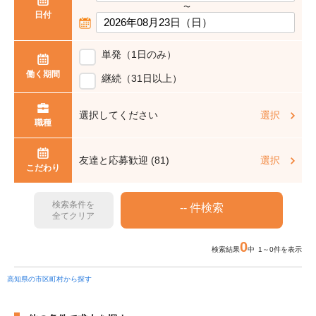
〜
日付
単発（1日のみ）
働く期間
継続（31日以上）
選択してください
選択
職種
友達と応募歓迎 (81)
選択
こだわり
検索条件を
全てクリア
0
検索結果
中 1～0件を表示
高知県の市区町村から探す