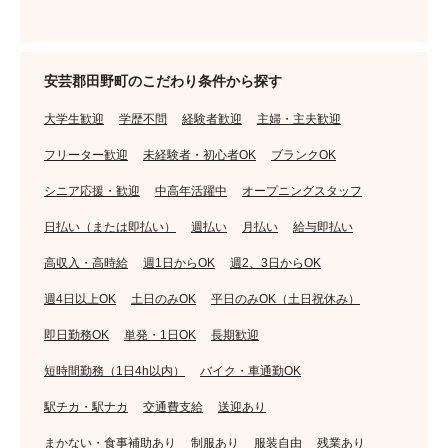
安芸郡田野町のこだわり条件から探す
大学生歓迎
学歴不問
経験者歓迎
主婦・主夫歓迎
フリーター歓迎
未経験者・初心者OK
ブランクOK
シニア応援・歓迎
中高年活躍中
オープニングスタッフ
日払い（または即払い）
週払い
月払い
給与即払い
高収入・高時給
週1日からOK
週2、3日からOK
週4日以上OK
土日のみOK
平日のみOK（土日祝休み）
即日勤務OK
単発・1日OK
長期歓迎
短時間勤務（1日4h以内）
バイク・車通勤OK
駅チカ・駅ナカ
交通費支給
送迎あり
まかない・食事補助あり
制服あり
服装自由
残業あり