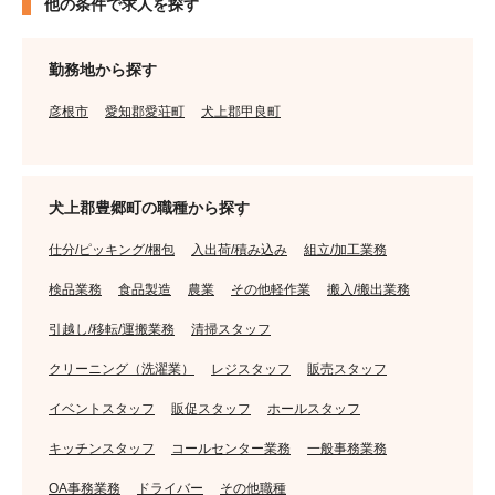
他の条件で求人を探す
勤務地から探す
彦根市
愛知郡愛荘町
犬上郡甲良町
犬上郡豊郷町の職種から探す
仕分/ピッキング/梱包
入出荷/積み込み
組立/加工業務
検品業務
食品製造
農業
その他軽作業
搬入/搬出業務
引越し/移転/運搬業務
清掃スタッフ
クリーニング（洗濯業）
レジスタッフ
販売スタッフ
イベントスタッフ
販促スタッフ
ホールスタッフ
キッチンスタッフ
コールセンター業務
一般事務業務
OA事務業務
ドライバー
その他職種