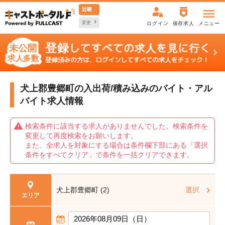
近畿
変更
ログイン
保存求人
メニュー
犬上郡豊郷町の入出荷/積み込みの
バイト・アル
バイト求人情報
検索条件に該当する求人がありませんでした。検索条件を
変更して再度検索をお願いします。
また、全求人を対象にする場合は条件欄下部にある「選択
条件をすべてクリア」で条件を一括クリアできます。
犬上郡豊郷町 (2)
選択
エリア