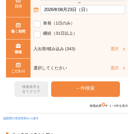
〜
日付
単発（1日のみ）
働く期間
継続（31日以上）
入出荷/積み込み (343)
選択
職種
選択してください
選択
こだわり
検索条件を
全てクリア
0
検索結果
中 1～0件を表示
滋賀県の市区町村から探す