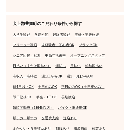
犬上郡豊郷町のこだわり条件から探す
大学生歓迎
学歴不問
経験者歓迎
主婦・主夫歓迎
フリーター歓迎
未経験者・初心者OK
ブランクOK
シニア応援・歓迎
中高年活躍中
オープニングスタッフ
日払い（または即払い）
週払い
月払い
給与即払い
高収入・高時給
週1日からOK
週2、3日からOK
週4日以上OK
土日のみOK
平日のみOK（土日祝休み）
即日勤務OK
単発・1日OK
長期歓迎
短時間勤務（1日4h以内）
バイク・車通勤OK
駅チカ・駅ナカ
交通費支給
送迎あり
まかない・食事補助あり
制服あり
服装自由
残業あり