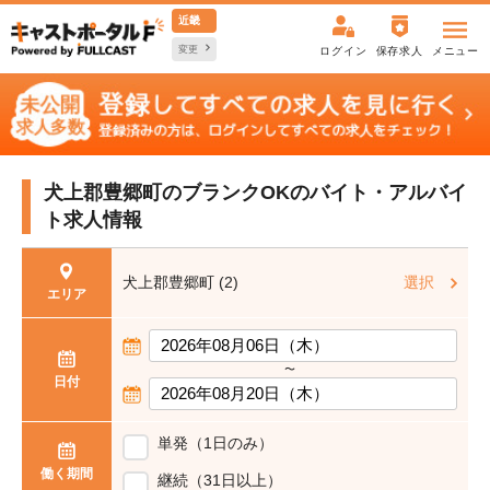
近畿
変更
ログイン
保存求人
メニュー
犬上郡豊郷町のブランクOKの
バイト・アルバイ
ト求人情報
犬上郡豊郷町 (2)
選択
エリア
〜
日付
単発（1日のみ）
働く期間
継続（31日以上）