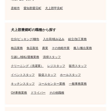
彦根市
愛知郡愛荘町
犬上郡甲良町
犬上郡豊郷町の職種から探す
仕分/ピッキング/梱包
入出荷/積み込み
組立/加工業務
検品業務
食品製造
農業
その他軽作業
搬入/搬出業務
引越し/移転/運搬業務
清掃スタッフ
クリーニング（洗濯業）
レジスタッフ
販売スタッフ
イベントスタッフ
販促スタッフ
ホールスタッフ
キッチンスタッフ
コールセンター業務
一般事務業務
OA事務業務
ドライバー
その他職種