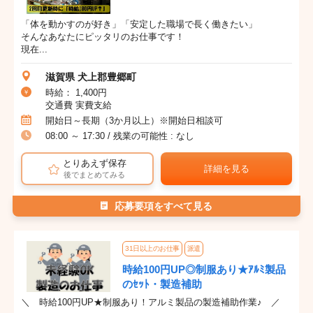
「体を動かすのが好き」「安定した職場で長く働きたい」
そんなあなたにピッタリのお仕事です！
現在...
滋賀県 犬上郡豊郷町
時給： 1,400円
交通費 実費支給
開始日～長期（3か月以上）※開始日相談可
08:00 ～ 17:30 / 残業の可能性 : なし
とりあえず保存
詳細を見る
後でまとめてみる
応募要項をすべて見る
31日以上のお仕事
派遣
時給100円UP◎制服あり★ｱﾙﾐ製品
のｾｯﾄ・製造補助
＼ 時給100円UP★制服あり！アルミ製品の製造補助作業♪ ／