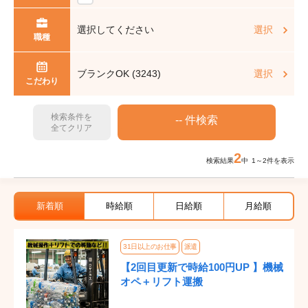
選択してください
選択
職種
ブランクOK (3243)
選択
こだわり
検索条件を
全てクリア
2
検索結果
中 1～2件を表示
新着順
時給順
日給順
月給順
31日以上のお仕事
派遣
【2回目更新で時給100円UP 】機械
オペ＋リフト運搬