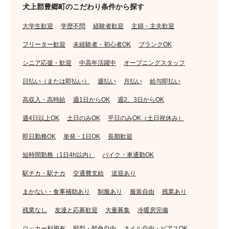
犬上郡豊郷町のこだわり条件から探す
大学生歓迎
学歴不問
経験者歓迎
主婦・主夫歓迎
フリーター歓迎
未経験者・初心者OK
ブランクOK
シニア応援・歓迎
中高年活躍中
オープニングスタッフ
日払い（または即払い）
週払い
月払い
給与即払い
高収入・高時給
週1日からOK
週2、3日からOK
週4日以上OK
土日のみOK
平日のみOK（土日祝休み）
即日勤務OK
単発・1日OK
長期歓迎
短時間勤務（1日4h以内）
バイク・車通勤OK
駅チカ・駅ナカ
交通費支給
送迎あり
まかない・食事補助あり
制服あり
服装自由
残業あり
残業なし
友達と応募歓迎
大量募集
冷暖房完備
ロッカー利用有
髪型・髪色自由
ネイル自由・ピアスOK