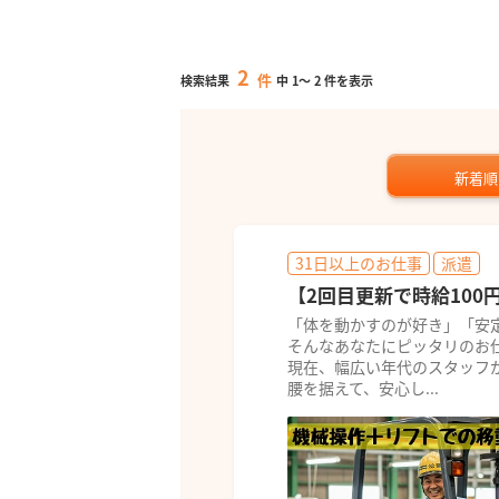
2
件
検索結果
中
1
～
2
件を表示
新着順
31日以上のお仕事
派遣
【2回目更新で時給100
「体を動かすのが好き」「安
そんなあなたにピッタリのお
現在、幅広い年代のスタッフ
腰を据えて、安心し...