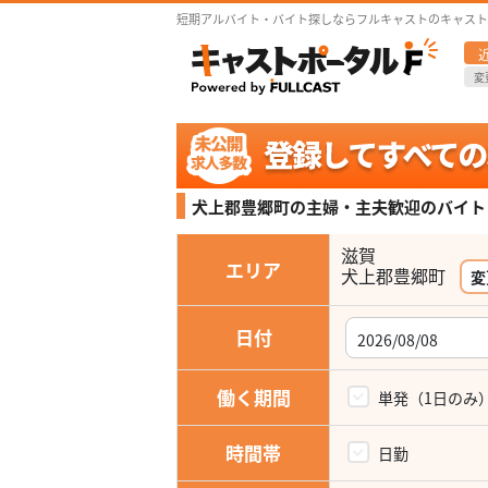
短期アルバイト・バイト探しならフルキャストのキャスト
変
犬上郡豊郷町の主婦・主夫歓迎の
バイト
滋賀
エリア
犬上郡豊郷町
変
日付
働く期間
単発（1日のみ
時間帯
日勤