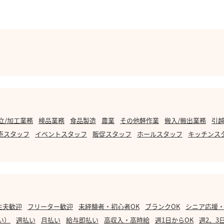
立/加工業務
検品業務
食品製造
農業
その他軽作業
搬入/搬出業務
引越
売スタッフ
イベントスタッフ
販促スタッフ
ホールスタッフ
キッチンス
主夫歓迎
フリーター歓迎
未経験者・初心者OK
ブランクOK
シニア応援
い）
週払い
月払い
給与即払い
高収入・高時給
週1日からOK
週2、3