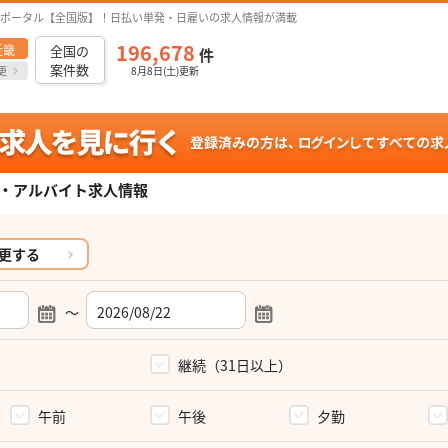
ポータル【全国版】！日払い単発・日雇いの求人情報が満載
196,678
近畿
全国の
件
案件数
更
8月8日(土)更新
・アルバイト求人情報
更する
～
）
継続（31日以上）
午前
午後
夕勤