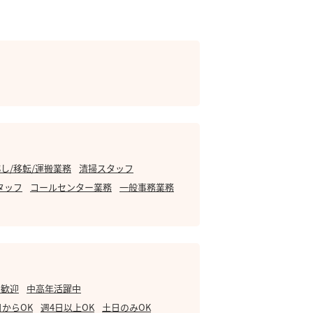
し/移転/運搬業務
清掃スタッフ
タッフ
コールセンター業務
一般事務業務
・歓迎
中高年活躍中
日からOK
週4日以上OK
土日のみOK