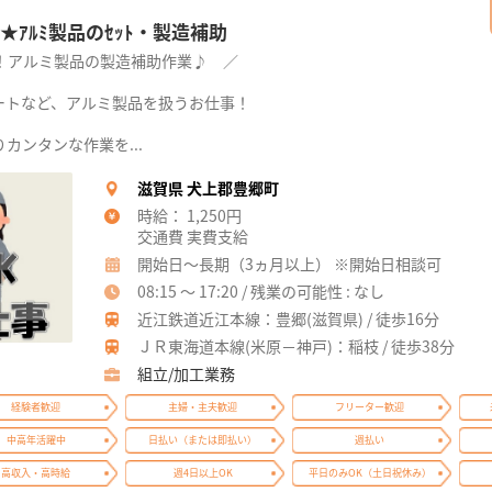
★ｱﾙﾐ製品のｾｯﾄ・製造補助
り！アルミ製品の製造補助作業♪ ／
ートなど、アルミ製品を扱うお仕事！
カンタンな作業を...
滋賀県 犬上郡豊郷町
時給： 1,250円
交通費 実費支給
開始日～長期（3ヵ月以上） ※開始日相談可
08:15 ～ 17:20 / 残業の可能性 : なし
近江鉄道近江本線：豊郷(滋賀県) / 徒歩16分
ＪＲ東海道本線(米原－神戸)：稲枝 / 徒歩38分
組立/加工業務
経験者歓迎
主婦・主夫歓迎
フリーター歓迎
中高年活躍中
日払い（または即払い）
週払い
高収入・高時給
週4日以上OK
平日のみOK（土日祝休み）