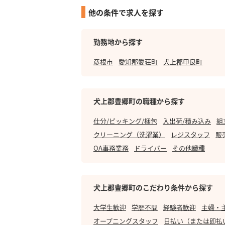
他の条件で求人を探す
勤務地から探す
彦根市
愛知郡愛荘町
犬上郡甲良町
犬上郡豊郷町の職種から探す
仕分/ピッキング/梱包
入出荷/積み込み
組
クリーニング（洗濯業）
レジスタッフ
販
OA事務業務
ドライバー
その他職種
犬上郡豊郷町のこだわり条件から探す
大学生歓迎
学歴不問
経験者歓迎
主婦・
オープニングスタッフ
日払い（または即払