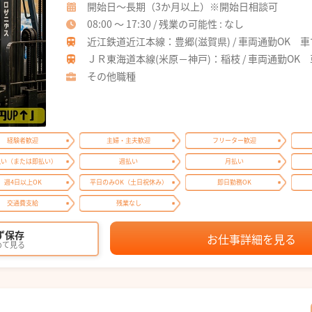
開始日～長期（3か月以上）※開始日相談可
08:00 ～ 17:30 / 残業の可能性 : なし
近江鉄道近江本線：豊郷(滋賀県) / 車両通勤OK 車
ＪＲ東海道本線(米原－神戸)：稲枝 / 車両通勤OK 
その他職種
経験者歓迎
主婦・主夫歓迎
フリーター歓迎
払い（または即払い）
週払い
月払い
週4日以上OK
平日のみOK（土日祝休み）
即日勤務OK
交通費支給
残業なし
ず保存
お仕事詳細を見る
めて見る