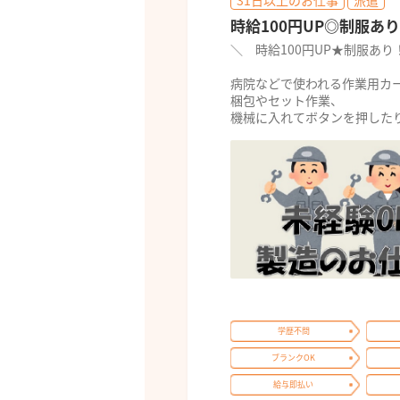
31日以上のお仕事
派遣
時給100円UP◎制服あり
＼ 時給100円UP★制服あ
病院などで使われる作業用カ
梱包やセット作業、
機械に入れてボタンを押したり
学歴不問
ブランクOK
給与即払い