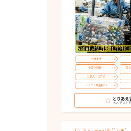
学歴不問
中高年活躍中
日
高収入・高時給
バイク・車通勤OK
とりあえ
あとでまと