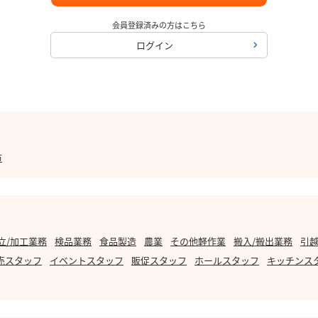
会員登録済みの方はこちら
ログイン
市
立/加工業務
検品業務
食品製造
農業
その他軽作業
搬入/搬出業務
引越
売スタッフ
イベントスタッフ
販促スタッフ
ホールスタッフ
キッチンス