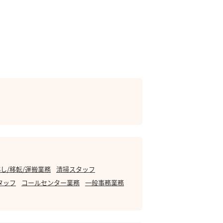
し/移転/運搬業務
清掃スタッフ
タッフ
コールセンター業務
一般事務業務