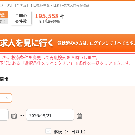
ポータル【全国版】！日払い単発・日雇いの求人情報が満載
195,558
近畿
全国の
件
案件数
更
8月7日(金)更新
した。検索条件を変更して再度検索をお願いします。
下部にある「選択条件をすべてクリア」で条件を一括クリアできます。
情報
～
）
継続（31日以上）