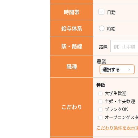
時間帯
日勤
給与体系
時給
駅・路線
路線
農業
職種
選択する
特徴
大学生歓迎
主婦・主夫歓迎
こだわり
ブランクOK
オープニングス
こだわり条件を表示