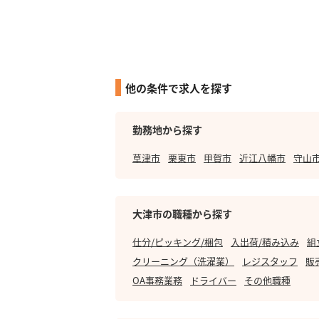
他の条件で求人を探す
勤務地から探す
草津市
栗東市
甲賀市
近江八幡市
守山
大津市の職種から探す
仕分/ピッキング/梱包
入出荷/積み込み
組
クリーニング（洗濯業）
レジスタッフ
販
OA事務業務
ドライバー
その他職種