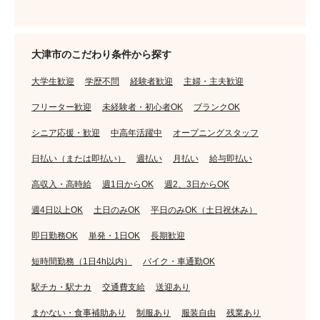
大津市のこだわり条件から探す
大学生歓迎
学歴不問
経験者歓迎
主婦・主夫歓迎
フリーター歓迎
未経験者・初心者OK
ブランクOK
シニア応援・歓迎
中高年活躍中
オープニングスタッフ
日払い（または即払い）
週払い
月払い
給与即払い
高収入・高時給
週1日からOK
週2、3日からOK
週4日以上OK
土日のみOK
平日のみOK（土日祝休み）
即日勤務OK
単発・1日OK
長期歓迎
短時間勤務（1日4h以内）
バイク・車通勤OK
駅チカ・駅ナカ
交通費支給
送迎あり
まかない・食事補助あり
制服あり
服装自由
残業あり