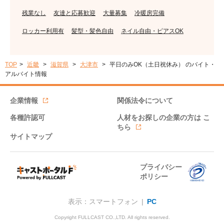
残業なし
友達と応募歓迎
大量募集
冷暖房完備
ロッカー利用有
髪型・髪色自由
ネイル自由・ピアスOK
TOP
近畿
滋賀県
大津市
平日のみOK（土日祝休み） のバイト・
アルバイト情報
企業情報
関係法令について
各種許認可
人材をお探しの企業の方は
こ
ちら
サイトマップ
プライバシー
ポリシー
表示：スマートフォン |
PC
Copyright FULLCAST CO.,LTD. All rights reserved.