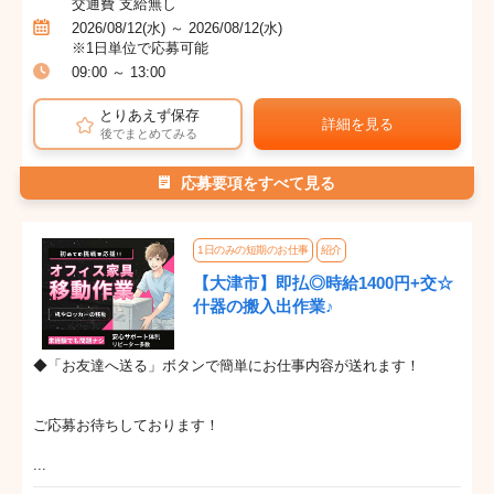
交通費 支給無し
2026/08/12(水) ～ 2026/08/12(水)
※1日単位で応募可能
09:00 ～ 13:00
とりあえず保存
詳細を見る
後でまとめてみる
応募要項をすべて見る
1日のみの短期のお仕事
紹介
【大津市】即払◎時給1400円+交☆
什器の搬入出作業♪
◆「お友達へ送る」ボタンで簡単にお仕事内容が送れます！
ご応募お待ちしております！
...