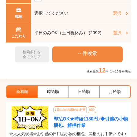
選択してください
選択
職種
平日のみOK（土日祝休み） (2092)
選択
こだわり
検索条件を
全てクリア
12
検索結果
中 1～10件を表示
新着順
時給順
日給順
月給順
1日のみの短期のお仕事
紹介
即払OK★時給1180円♪◆引越の小物
梱包、解梱作業
☆大人気現場☆お引越の日用品小物の梱包、開梱のお手伝いです♪