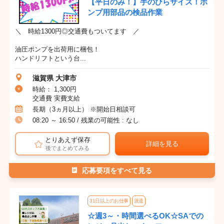
【平日のみ！】手のひらサイズ！ポ
ンプ用部品の検品作業
＼ 時給1300円◎交通費もついてます ／
油圧ポンプを出荷用に梱包！
ハンドリフトという台...
滋賀県 大津市
時給： 1,300円
交通費 実費支給
長期（3ヵ月以上） ※開始日相談可
08:20 ～ 16:50 / 残業の可能性 : なし
とりあえず保存
詳細を見る
後でまとめてみる
応募要項をすべて見る
31日以上のお仕事
派遣
☆週3～・時間選べるOK☆SAでの