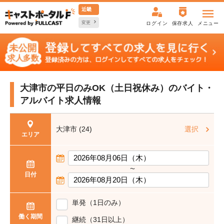
近畿
変更
ログイン
保存求人
メニュー
大津市の平日のみOK（土日祝休み）の
バイト・
アルバイト求人情報
大津市 (24)
選択
エリア
〜
日付
単発（1日のみ）
働く期間
継続（31日以上）