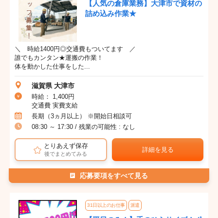
【人気の倉庫業務】大津市で資材の
詰め込み作業★
＼ 時給1400円◎交通費もついてます ／
誰でもカンタン★運搬の作業！
体を動かした仕事をした...
滋賀県 大津市
時給： 1,400円
交通費 実費支給
長期（3ヵ月以上） ※開始日相談可
08:30 ～ 17:30 / 残業の可能性 : なし
とりあえず保存
詳細を見る
後でまとめてみる
応募要項をすべて見る
31日以上のお仕事
派遣