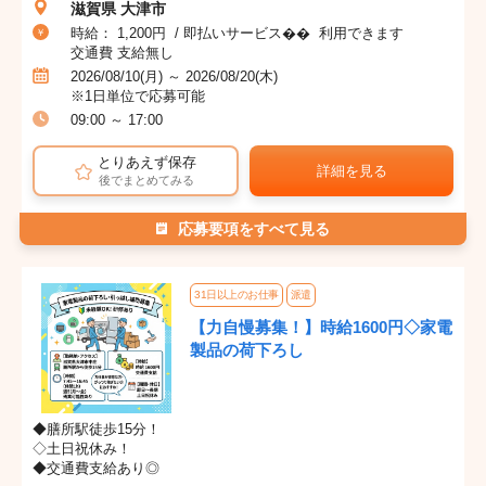
滋賀県 大津市
時給： 1,200円 / 即払いサービス�� 利用できます
交通費 支給無し
2026/08/10(月) ～ 2026/08/20(木)
※1日単位で応募可能
09:00 ～ 17:00
とりあえず保存
詳細を見る
後でまとめてみる
応募要項をすべて見る
31日以上のお仕事
派遣
【力自慢募集！】時給1600円◇家電
製品の荷下ろし
◆膳所駅徒歩15分！
◇土日祝休み！
◆交通費支給あり◎