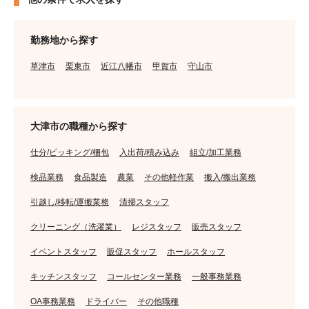
勤務地から探す
草津市
栗東市
近江八幡市
甲賀市
守山市
大津市の職種から探す
仕分/ピッキング/梱包
入出荷/積み込み
組立/加工業務
検品業務
食品製造
農業
その他軽作業
搬入/搬出業務
引越し/移転/運搬業務
清掃スタッフ
クリーニング（洗濯業）
レジスタッフ
販売スタッフ
イベントスタッフ
販促スタッフ
ホールスタッフ
キッチンスタッフ
コールセンター業務
一般事務業務
OA事務業務
ドライバー
その他職種