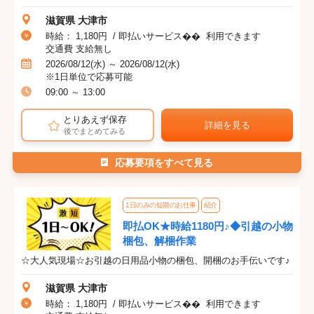
滋賀県 大津市
時給： 1,180円 / 即払いサービス�� 利用できます
交通費 支給無し
2026/08/12(水) ～ 2026/08/12(水)
※1日単位で応募可能
09:00 ～ 13:00
とりあえず保存
詳細を見る
後でまとめてみる
応募要項をすべて見る
1日のみの短期のお仕事
紹介
即払OK★時給1180円♪◆引越の小物
梱包、解梱作業
☆大人気現場☆お引越の日用品小物の梱包、開梱のお手伝いです♪
滋賀県 大津市
時給： 1,180円 / 即払いサービス�� 利用できます