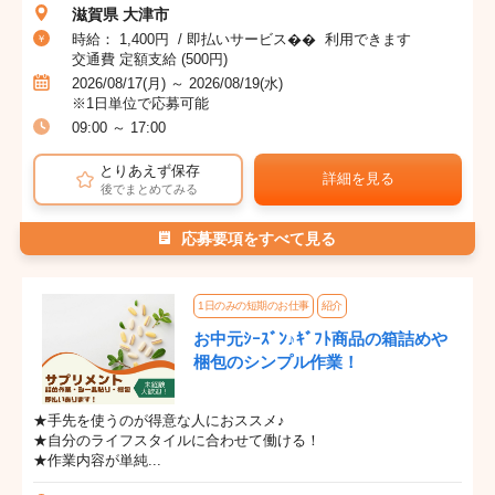
滋賀県 大津市
時給： 1,400円 / 即払いサービス�� 利用できます
交通費 定額支給 (500円)
2026/08/17(月) ～ 2026/08/19(水)
※1日単位で応募可能
09:00 ～ 17:00
とりあえず保存
詳細を見る
後でまとめてみる
応募要項をすべて見る
1日のみの短期のお仕事
紹介
お中元ｼｰｽﾞﾝ♪ｷﾞﾌﾄ商品の箱詰めや
梱包のシンプル作業！
★手先を使うのが得意な人におススメ♪
★自分のライフスタイルに合わせて働ける！
★作業内容が単純...