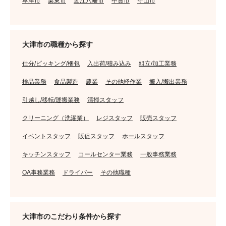
草津市
栗東市
近江八幡市
甲賀市
守山市
大津市の職種から探す
仕分/ピッキング/梱包
入出荷/積み込み
組立/加工業務
検品業務
食品製造
農業
その他軽作業
搬入/搬出業務
引越し/移転/運搬業務
清掃スタッフ
クリーニング（洗濯業）
レジスタッフ
販売スタッフ
イベントスタッフ
販促スタッフ
ホールスタッフ
キッチンスタッフ
コールセンター業務
一般事務業務
OA事務業務
ドライバー
その他職種
大津市のこだわり条件から探す