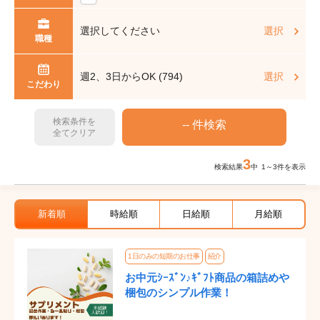
選択してください
選択
職種
週2、3日からOK (794)
選択
こだわり
検索条件を
全てクリア
3
検索結果
中 1～3件を表示
新着順
時給順
日給順
月給順
1日のみの短期のお仕事
紹介
お中元ｼｰｽﾞﾝ♪ｷﾞﾌﾄ商品の箱詰めや
梱包のシンプル作業！