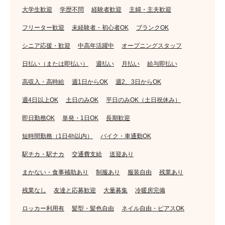
大学生歓迎
学歴不問
経験者歓迎
主婦・主夫歓迎
フリーター歓迎
未経験者・初心者OK
ブランクOK
シニア応援・歓迎
中高年活躍中
オープニングスタッフ
日払い（または即払い）
週払い
月払い
給与即払い
高収入・高時給
週1日からOK
週2、3日からOK
週4日以上OK
土日のみOK
平日のみOK（土日祝休み）
即日勤務OK
単発・1日OK
長期歓迎
短時間勤務（1日4h以内）
バイク・車通勤OK
駅チカ・駅ナカ
交通費支給
送迎あり
まかない・食事補助あり
制服あり
服装自由
残業あり
残業なし
友達と応募歓迎
大量募集
冷暖房完備
ロッカー利用有
髪型・髪色自由
ネイル自由・ピアスOK