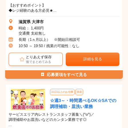
【おすすめポイント】
◆レジ経験のある方必見★...
滋賀県 大津市
時給： 1,400円
交通費 支給無し
長期（1ヵ月以上） ※開始日相談可
10:50 ～ 19:50 / 残業の可能性 : なし
とりあえず保存
詳細を見る
後でまとめてみる
応募要項をすべて見る
31日以上のお仕事
派遣
☆週3～・時間選べるOK☆SAでの
調理補助・皿洗い業務
サービスエリア内レストランスタッフ募集＼(^o^)／
調理補助やお皿洗いなどのカンタン業務です◎
...