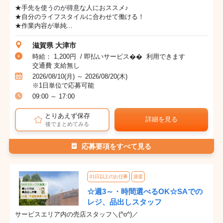
★手先を使うのが得意な人におススメ♪
★自分のライフスタイルに合わせて働ける！
★作業内容が単純...
滋賀県 大津市
時給： 1,200円 / 即払いサービス�� 利用できます
交通費 支給無し
2026/08/10(月) ～ 2026/08/20(木)
※1日単位で応募可能
09:00 ～ 17:00
とりあえず保存
詳細を見る
後でまとめてみる
応募要項をすべて見る
31日以上のお仕事
派遣
☆週3～・時間選べるOK☆SAでの
レジ、品出しスタッフ
サービスエリア内の売店スタッフ＼(^o^)／