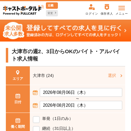
近畿
変更
ログイン
保存求人
メニュー
大津市の週2、3日からOKの
バイト・アルバイ
ト求人情報
大津市 (24)
選択
エリア
〜
日付
単発（1日のみ）
働く期間
継続（31日以上）