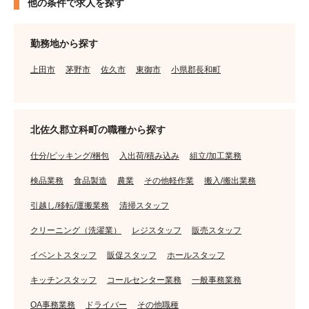
他の条件で求人を探す
勤務地から探す
上田市
茅野市
佐久市
東御市
小県郡長和町
北佐久郡立科町の職種から探す
仕分/ピッキング/梱包
入出荷/積み込み
組立/加工業務
検品業務
食品製造
農業
その他軽作業
搬入/搬出業務
引越し/移転/運搬業務
清掃スタッフ
クリーニング（洗濯業）
レジスタッフ
販売スタッフ
イベントスタッフ
販促スタッフ
ホールスタッフ
キッチンスタッフ
コールセンター業務
一般事務業務
OA事務業務
ドライバー
その他職種