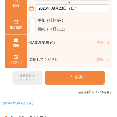
〜
日付
単発（1日のみ）
働く期間
継続（31日以上）
OA事務業務 (0)
選択
職種
選択してください
選択
こだわり
検索条件を
全てクリア
0
検索結果
中 1～0件を表示
長野県の市区町村から探す