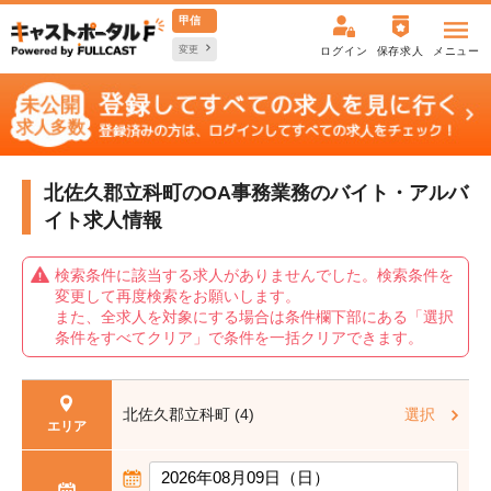
甲信
変更
ログイン
保存求人
メニュー
北佐久郡立科町のOA事務業務の
バイト・アルバ
イト求人情報
検索条件に該当する求人がありませんでした。検索条件を
変更して再度検索をお願いします。
また、全求人を対象にする場合は条件欄下部にある「選択
条件をすべてクリア」で条件を一括クリアできます。
北佐久郡立科町 (4)
選択
エリア