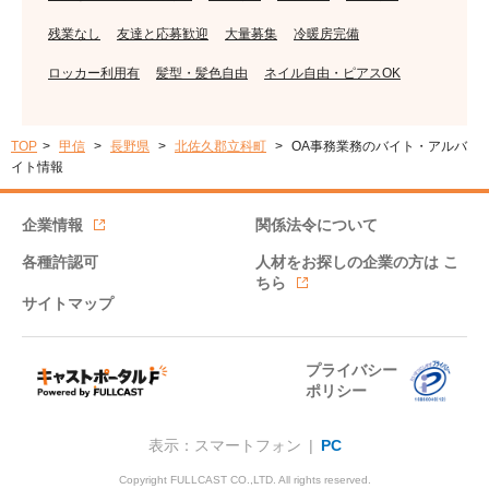
残業なし
友達と応募歓迎
大量募集
冷暖房完備
ロッカー利用有
髪型・髪色自由
ネイル自由・ピアスOK
TOP
甲信
長野県
北佐久郡立科町
OA事務業務のバイト・アルバ
イト情報
企業情報
関係法令について
各種許認可
人材をお探しの企業の方は
こ
ちら
サイトマップ
プライバシー
ポリシー
表示：スマートフォン |
PC
Copyright FULLCAST CO.,LTD. All rights reserved.