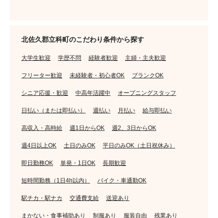
北佐久郡立科町のこだわり条件から探す
大学生歓迎
学歴不問
経験者歓迎
主婦・主夫歓迎
フリーター歓迎
未経験者・初心者OK
ブランクOK
シニア応援・歓迎
中高年活躍中
オープニングスタッフ
日払い（または即払い）
週払い
月払い
給与即払い
高収入・高時給
週1日からOK
週2、3日からOK
週4日以上OK
土日のみOK
平日のみOK（土日祝休み）
即日勤務OK
単発・1日OK
長期歓迎
短時間勤務（1日4h以内）
バイク・車通勤OK
駅チカ・駅ナカ
交通費支給
送迎あり
まかない・食事補助あり
制服あり
服装自由
残業あり