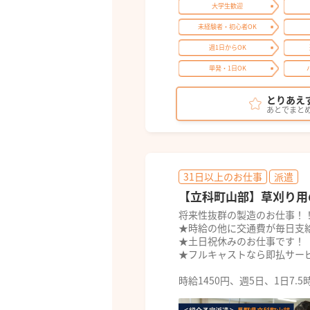
大学生歓迎
未経験者・初心者OK
週1日からOK
単発・1日OK
とりあえ
あとでまと
31日以上のお仕事
派遣
【立科町山部】草刈り用
将来性抜群の製造のお仕事！
★時給の他に交通費が毎日支
★土日祝休みのお仕事です！
★フルキャストなら即払サー
時給1450円、週5日、1日7.5時