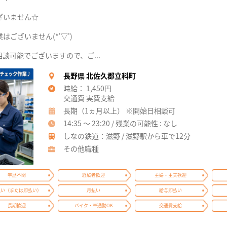
ざいません☆
ございません(*'▽')
談可能でございますので、ご...
長野県 北佐久郡立科町
時給： 1,450円
交通費 実費支給
長期（1ヵ月以上） ※開始日相談可
14:35 ～ 23:20 / 残業の可能性 : なし
しなの鉄道：滋野 / 滋野駅から車で12分
その他職種
学歴不問
経験者歓迎
主婦・主夫歓迎
払い（または即払い）
月払い
給与即払い
長期歓迎
バイク・車通勤OK
交通費支給