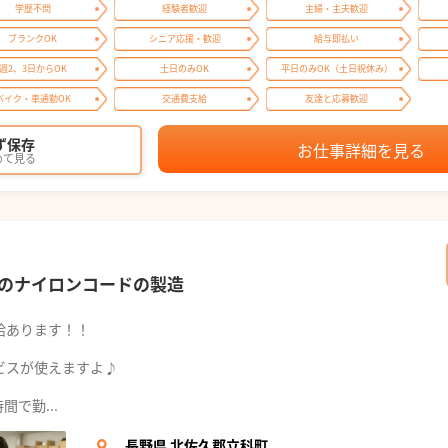
学歴不問
経験者歓迎
主婦・主夫歓迎
ブランクOK
シニア応援・歓迎
給与即払い
週2、3日からOK
土日のみOK
平日のみOK（土日祝休み）
バイク・車通勤OK
交通費支給
友達と応募歓迎
ず保存
お仕事詳細を見る
めて見る
のナイロンコードの製造
！
給あります！！
ビスが使えますよ♪
間で勤...
長野県 北佐久郡立科町