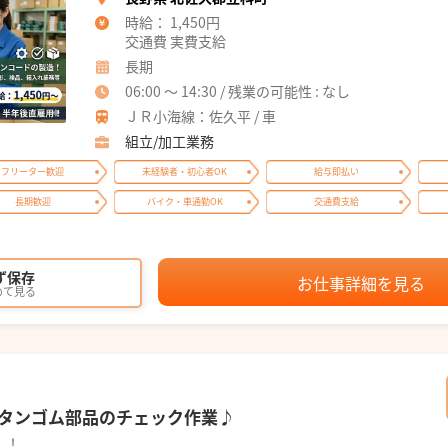
時給： 1,450円
交通費 実費支給
長期
06:00 ～ 14:30 / 残業の可能性 : なし
ＪＲ小海線：佐久平 / 車
組立/加工業務
フリーター歓迎
未経験者・初心者OK
給与即払い
長期歓迎
バイク・車通勤OK
交通費支給
ず保存
お仕事詳細を見る
めて見る
タンゴム部品のチェック作業♪
！！