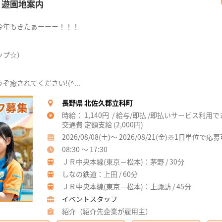
】遊園地案内
今年もきたぁーーー！！！
ップ☆）
癒されてください!(^...
長野県 北佐久郡立科町
時給： 1,140円 / 給与/即払 /即払いサービス利用
交通費 定額支給 (2,000円)
2026/08/08(土)～ 2026/08/21(金)※1日単位で応
08:30 ～ 17:30
ＪＲ中央本線(東京－松本)：茅野 / 30分
しなの鉄道：上田 / 60分
ＪＲ中央本線(東京－松本)：上諏訪 / 45分
イベントスタッフ
紹介（紹介先企業が雇用主）