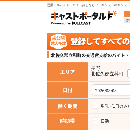
短期アルバイト・バイト探しならフルキャストのキャスト
変
北佐久郡立科町の交通費支給の
バイト・
長野
エリア
北佐久郡立科町
日付
働く期間
単発（1日のみ
時間帯
日勤