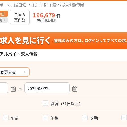
ポータル【全国版】！日払い単発・日雇いの求人情報が満載
196,679
甲信
全国の
件
案件数
更
8月8日(土)更新
アルバイト求人情報
変更する
～
）
継続（31日以上）
午前
午後
夕勤