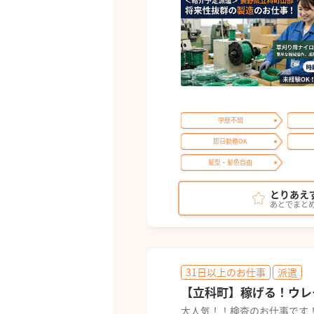
学歴不問
即日勤務OK
髪型・髪色自由
とりあえ
あとでまと
31日以上のお仕事
派遣
【立科町】稼げる！ウレ
大人気！！検査のお仕事です