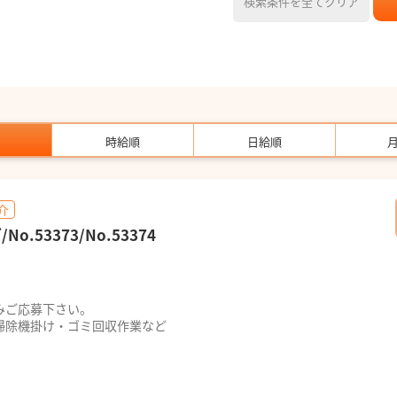
検索条件を全てクリア
時給順
日給順
介
.53373/No.53374
！
みご応募下さい。
掃除機掛け・ゴミ回収作業など