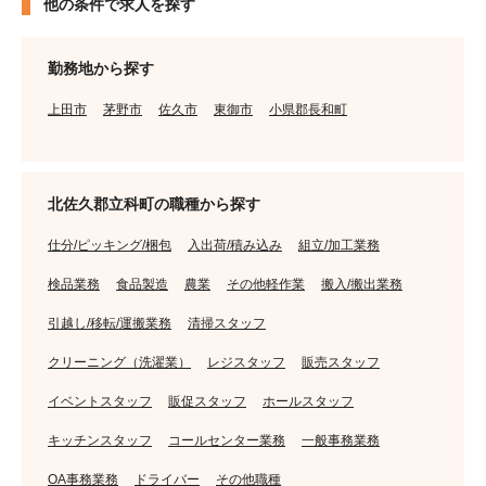
他の条件で求人を探す
勤務地から探す
上田市
茅野市
佐久市
東御市
小県郡長和町
北佐久郡立科町の職種から探す
仕分/ピッキング/梱包
入出荷/積み込み
組立/加工業務
検品業務
食品製造
農業
その他軽作業
搬入/搬出業務
引越し/移転/運搬業務
清掃スタッフ
クリーニング（洗濯業）
レジスタッフ
販売スタッフ
イベントスタッフ
販促スタッフ
ホールスタッフ
キッチンスタッフ
コールセンター業務
一般事務業務
OA事務業務
ドライバー
その他職種