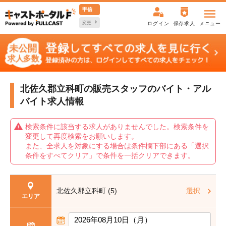
甲信
変更
ログイン
保存求人
メニュー
北佐久郡立科町の販売スタッフの
バイト・アル
バイト求人情報
検索条件に該当する求人がありませんでした。検索条件を
変更して再度検索をお願いします。
また、全求人を対象にする場合は条件欄下部にある「選択
条件をすべてクリア」で条件を一括クリアできます。
北佐久郡立科町 (5)
選択
エリア