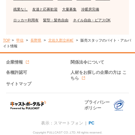
残業なし
友達と応募歓迎
大量募集
冷暖房完備
ロッカー利用有
髪型・髪色自由
ネイル自由・ピアスOK
TOP
甲信
長野県
北佐久郡立科町
販売スタッフのバイト・アルバ
イト情報
企業情報
関係法令について
各種許認可
人材をお探しの企業の方は
こ
ちら
サイトマップ
プライバシー
ポリシー
表示：スマートフォン |
PC
Copyright FULLCAST CO.,LTD. All rights reserved.