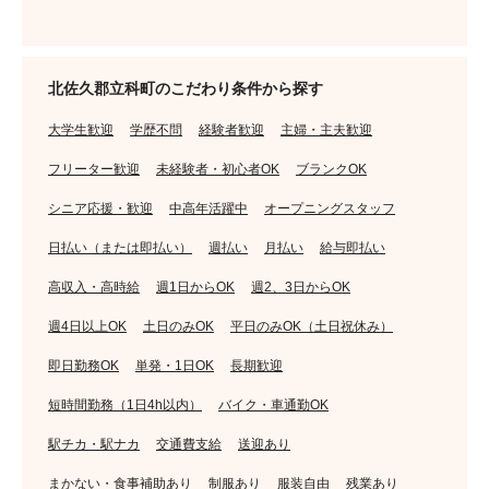
北佐久郡立科町のこだわり条件から探す
大学生歓迎
学歴不問
経験者歓迎
主婦・主夫歓迎
フリーター歓迎
未経験者・初心者OK
ブランクOK
シニア応援・歓迎
中高年活躍中
オープニングスタッフ
日払い（または即払い）
週払い
月払い
給与即払い
高収入・高時給
週1日からOK
週2、3日からOK
週4日以上OK
土日のみOK
平日のみOK（土日祝休み）
即日勤務OK
単発・1日OK
長期歓迎
短時間勤務（1日4h以内）
バイク・車通勤OK
駅チカ・駅ナカ
交通費支給
送迎あり
まかない・食事補助あり
制服あり
服装自由
残業あり