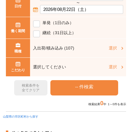
〜
日付
単発（1日のみ）
働く期間
継続（31日以上）
入出荷/積み込み (107)
選択
職種
選択してください
選択
こだわり
検索条件を
全てクリア
0
検索結果
中 1～0件を表示
山梨県の市区町村から探す