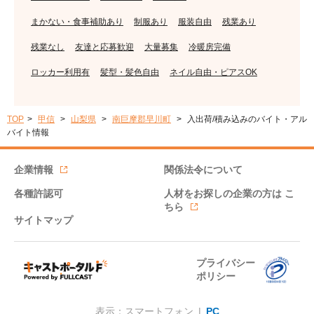
まかない・食事補助あり
制服あり
服装自由
残業あり
残業なし
友達と応募歓迎
大量募集
冷暖房完備
ロッカー利用有
髪型・髪色自由
ネイル自由・ピアスOK
TOP
甲信
山梨県
南巨摩郡早川町
入出荷/積み込みのバイト・アル
バイト情報
企業情報
関係法令について
各種許認可
人材をお探しの企業の方は
こ
ちら
サイトマップ
プライバシー
ポリシー
表示：スマートフォン |
PC