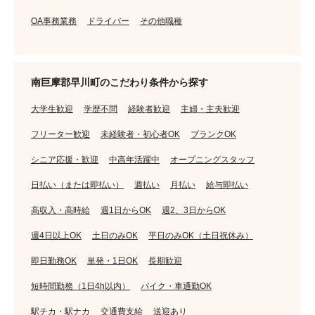
OA事務業務
ドライバー
その他職種
南巨摩郡早川町のこだわり条件から探す
大学生歓迎
学歴不問
経験者歓迎
主婦・主夫歓迎
フリーター歓迎
未経験者・初心者OK
ブランクOK
シニア応援・歓迎
中高年活躍中
オープニングスタッフ
日払い（または即払い）
週払い
月払い
給与即払い
高収入・高時給
週1日からOK
週2、3日からOK
週4日以上OK
土日のみOK
平日のみOK（土日祝休み）
即日勤務OK
単発・1日OK
長期歓迎
短時間勤務（1日4h以内）
バイク・車通勤OK
駅チカ・駅ナカ
交通費支給
送迎あり