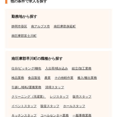
他の条件で求人を探す
勤務地から探す
静岡市葵区
南アルプス市
南巨摩郡身延町
南巨摩郡富士川町
南巨摩郡早川町の職種から探す
仕分/ピッキング/梱包
入出荷/積み込み
組立/加工業務
検品業務
食品製造
農業
その他軽作業
搬入/搬出業務
引越し/移転/運搬業務
清掃スタッフ
クリーニング（洗濯業）
レジスタッフ
販売スタッフ
イベントスタッフ
販促スタッフ
ホールスタッフ
キッチンスタッフ
コールセンター業務
一般事務業務