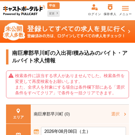
甲信
変更
ログイン
保存求人
メニュー
南巨摩郡早川町の入出荷/積み込みの
バイト・ア
ルバイト求人情報
検索条件に該当する求人がありませんでした。検索条件を
変更して再度検索をお願いします。
また、全求人を対象にする場合は条件欄下部にある「選択
条件をすべてクリア」で条件を一括クリアできます。
南巨摩郡早川町 (0)
選択
エリア