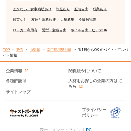
まかない・食事補助あり
制服あり
服装自由
残業あり
残業なし
友達と応募歓迎
大量募集
冷暖房完備
ロッカー利用有
髪型・髪色自由
ネイル自由・ピアスOK
TOP
甲信
山梨県
南巨摩郡早川町
週1日からOK のバイト・アルバ
イト情報
企業情報
関係法令について
各種許認可
人材をお探しの企業の方は
こ
ちら
サイトマップ
プライバシー
ポリシー
表示：スマートフォン |
PC