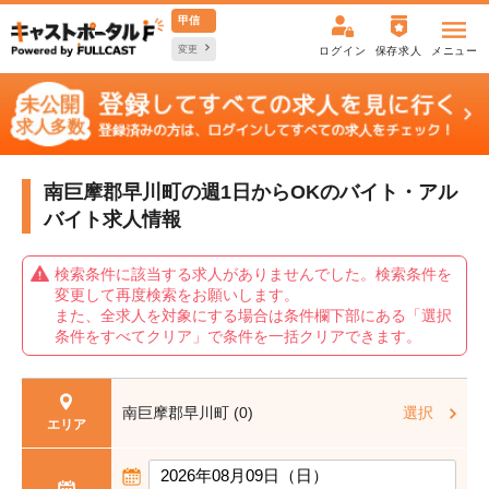
甲信
変更
ログイン
保存求人
メニュー
南巨摩郡早川町の週1日からOKの
バイト・アル
バイト求人情報
検索条件に該当する求人がありませんでした。検索条件を
変更して再度検索をお願いします。
また、全求人を対象にする場合は条件欄下部にある「選択
条件をすべてクリア」で条件を一括クリアできます。
南巨摩郡早川町 (0)
選択
エリア