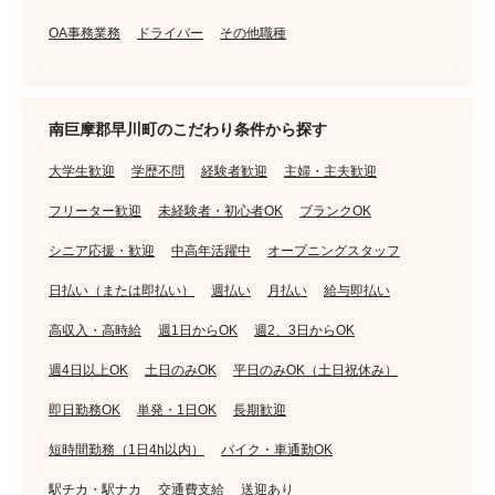
OA事務業務
ドライバー
その他職種
南巨摩郡早川町のこだわり条件から探す
大学生歓迎
学歴不問
経験者歓迎
主婦・主夫歓迎
フリーター歓迎
未経験者・初心者OK
ブランクOK
シニア応援・歓迎
中高年活躍中
オープニングスタッフ
日払い（または即払い）
週払い
月払い
給与即払い
高収入・高時給
週1日からOK
週2、3日からOK
週4日以上OK
土日のみOK
平日のみOK（土日祝休み）
即日勤務OK
単発・1日OK
長期歓迎
短時間勤務（1日4h以内）
バイク・車通勤OK
駅チカ・駅ナカ
交通費支給
送迎あり