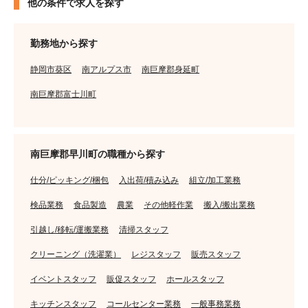
他の条件で求人を探す
勤務地から探す
静岡市葵区
南アルプス市
南巨摩郡身延町
南巨摩郡富士川町
南巨摩郡早川町の職種から探す
仕分/ピッキング/梱包
入出荷/積み込み
組立/加工業務
検品業務
食品製造
農業
その他軽作業
搬入/搬出業務
引越し/移転/運搬業務
清掃スタッフ
クリーニング（洗濯業）
レジスタッフ
販売スタッフ
イベントスタッフ
販促スタッフ
ホールスタッフ
キッチンスタッフ
コールセンター業務
一般事務業務