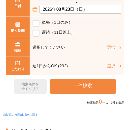
〜
日付
単発（1日のみ）
働く期間
継続（31日以上）
選択してください
選択
職種
週1日からOK (292)
選択
こだわり
検索条件を
全てクリア
0
検索結果
中 1～0件を表示
山梨県の市区町村から探す