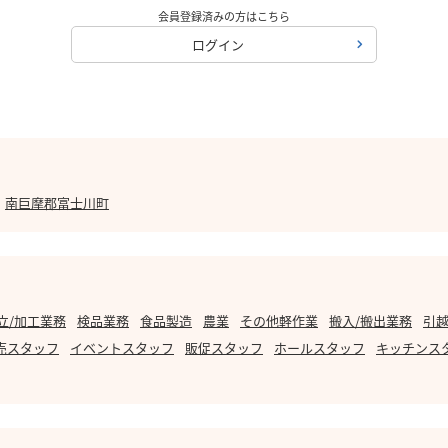
会員登録済みの方はこちら
ログイン
南巨摩郡富士川町
立/加工業務
検品業務
食品製造
農業
その他軽作業
搬入/搬出業務
引越
売スタッフ
イベントスタッフ
販促スタッフ
ホールスタッフ
キッチンス