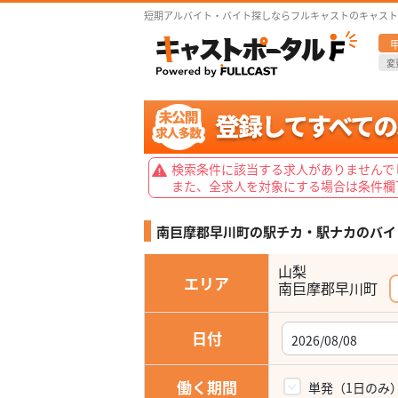
短期アルバイト・バイト探しならフルキャストのキャスト
変
検索条件に該当する求人がありませんで
また、全求人を対象にする場合は条件欄
南巨摩郡早川町の駅チカ・駅ナカの
バイ
山梨
エリア
南巨摩郡早川町
日付
働く期間
単発（1日のみ