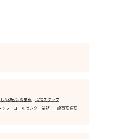
し/移転/運搬業務
清掃スタッフ
タッフ
コールセンター業務
一般事務業務