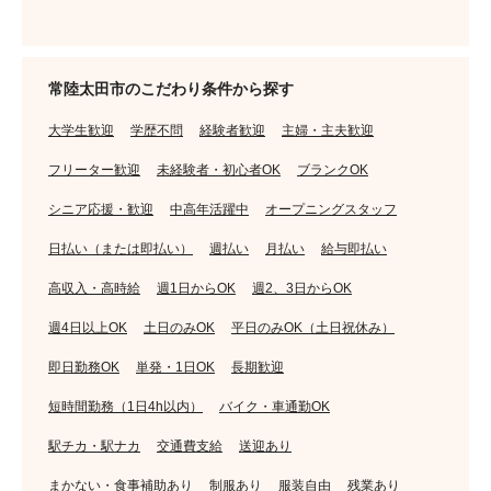
常陸太田市のこだわり条件から探す
大学生歓迎
学歴不問
経験者歓迎
主婦・主夫歓迎
フリーター歓迎
未経験者・初心者OK
ブランクOK
シニア応援・歓迎
中高年活躍中
オープニングスタッフ
日払い（または即払い）
週払い
月払い
給与即払い
高収入・高時給
週1日からOK
週2、3日からOK
週4日以上OK
土日のみOK
平日のみOK（土日祝休み）
即日勤務OK
単発・1日OK
長期歓迎
短時間勤務（1日4h以内）
バイク・車通勤OK
駅チカ・駅ナカ
交通費支給
送迎あり
まかない・食事補助あり
制服あり
服装自由
残業あり