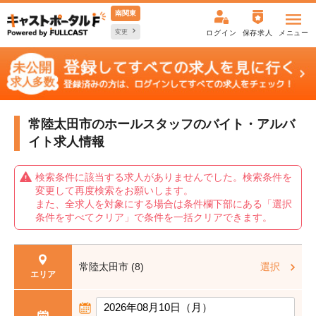
南関東
変更
ログイン
保存求人
メニュー
常陸太田市のホールスタッフの
バイト・アルバ
イト求人情報
検索条件に該当する求人がありませんでした。検索条件を
変更して再度検索をお願いします。
また、全求人を対象にする場合は条件欄下部にある「選択
条件をすべてクリア」で条件を一括クリアできます。
常陸太田市 (8)
選択
エリア