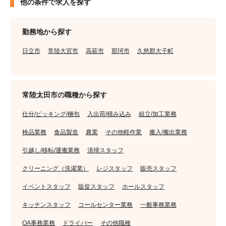
他の条件で求人を探す
勤務地から探す
日立市
常陸大宮市
高萩市
那珂市
久慈郡大子町
常陸太田市の職種から探す
仕分/ピッキング/梱包
入出荷/積み込み
組立/加工業務
検品業務
食品製造
農業
その他軽作業
搬入/搬出業務
引越し/移転/運搬業務
清掃スタッフ
クリーニング（洗濯業）
レジスタッフ
販売スタッフ
イベントスタッフ
販促スタッフ
ホールスタッフ
キッチンスタッフ
コールセンター業務
一般事務業務
OA事務業務
ドライバー
その他職種