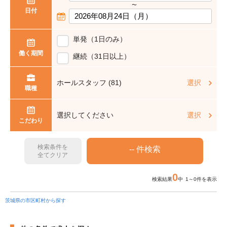
〜
日付
単発（1日のみ）
働く期間
継続（31日以上）
ホールスタッフ (81)
選択
職種
選択してください
選択
こだわり
検索条件を
全てクリア
0
検索結果
中 1～0件を表示
茨城県の市区町村から探す