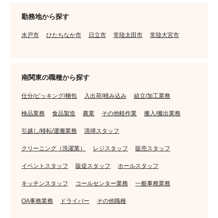
勤務地から探す
水戸市
ひたちなか市
日立市
常陸太田市
常陸大宮市
南関東の職種から探す
仕分/ピッキング/梱包
入出荷/積み込み
組立/加工業務
検品業務
食品製造
農業
その他軽作業
搬入/搬出業務
引越し/移転/運搬業務
清掃スタッフ
クリーニング（洗濯業）
レジスタッフ
販売スタッフ
イベントスタッフ
販促スタッフ
ホールスタッフ
キッチンスタッフ
コールセンター業務
一般事務業務
OA事務業務
ドライバー
その他職種