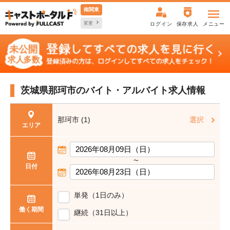
南関東
変更
ログイン
保存求人
メニュー
茨城県那珂市の
バイト・アルバイト求人情報
那珂市 (1)
選択
エリア
〜
日付
単発（1日のみ）
働く期間
継続（31日以上）