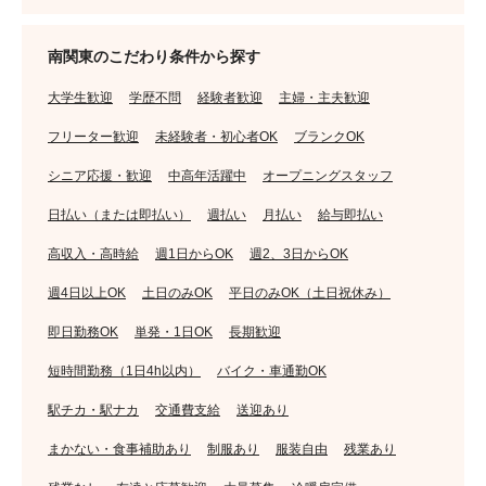
南関東のこだわり条件から探す
大学生歓迎
学歴不問
経験者歓迎
主婦・主夫歓迎
フリーター歓迎
未経験者・初心者OK
ブランクOK
シニア応援・歓迎
中高年活躍中
オープニングスタッフ
日払い（または即払い）
週払い
月払い
給与即払い
高収入・高時給
週1日からOK
週2、3日からOK
週4日以上OK
土日のみOK
平日のみOK（土日祝休み）
即日勤務OK
単発・1日OK
長期歓迎
短時間勤務（1日4h以内）
バイク・車通勤OK
駅チカ・駅ナカ
交通費支給
送迎あり
まかない・食事補助あり
制服あり
服装自由
残業あり