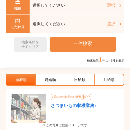
選択してください
選択
職種
選択してください
選択
こだわり
検索条件を
全てクリア
1
検索結果
中 1～1件を表示
新着順
時給順
日給順
月給順
1日のみの短期のお仕事
紹介
さつまいもの収穫業務♪
※この写真は就業イメージです