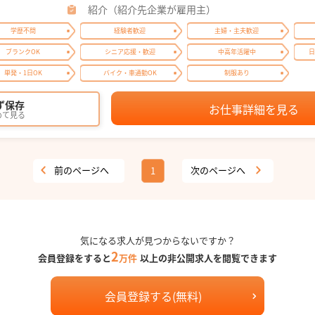
紹介（紹介先企業が雇用主）
学歴不問
経験者歓迎
主婦・主夫歓迎
ブランクOK
シニア応援・歓迎
中高年活躍中
日
単発・1日OK
バイク・車通勤OK
制服あり
ず保存
お仕事詳細を見る
めて見る
前のページへ
次のページへ
1
気になる求人が見つからないですか？
2
会員登録をすると
万件
以上の非公開求人を閲覧できます
会員登録する(無料)