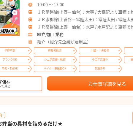
10:00 ～ 17:00
ＪＲ常磐線(上野－仙台)：大甕 / 大甕駅より車輌で
ＪＲ水郡線(上菅谷－常陸太田)：常陸太田 / 常陸太
ＪＲ常磐線(上野－仙台)：水戸 / 水戸駅より車輌で
組立/加工業務
紹介（紹介先企業が雇用主）
学歴不問
経験者歓迎
主婦・主夫歓迎
ブランクOK
シニア応援・歓迎
中高年活躍中
日
単発・1日OK
バイク・車通勤OK
制服あり
ず保存
お仕事詳細を見る
めて見る
介
お弁当の具材を詰めるだけ★
！