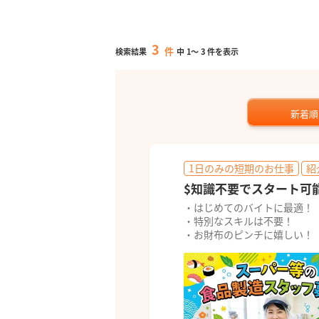
3
件
検索結果
中
1
～
3
件を表示
新着順
1日のみの短期のお仕事
紹
$知識不要でスタート可
・はじめてのバイトに最適！
・特別なスキルは不要！
・お財布のピンチに嬉しい！