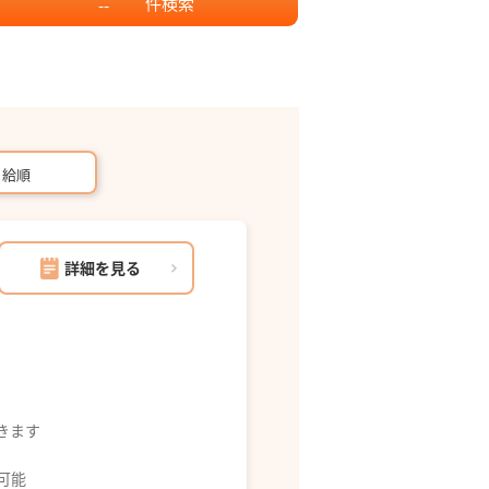
件
検索
--
月給順
詳細を見る
できます
募可能