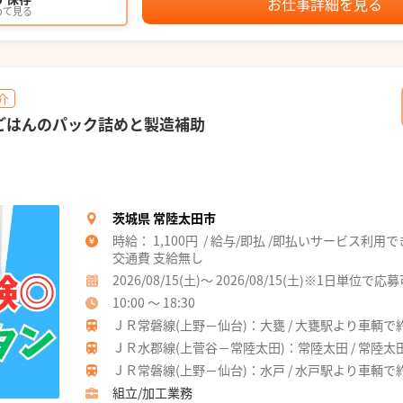
お仕事詳細を見る
めて見る
介
ごはんのパック詰めと製造補助
茨城県 常陸太田市
時給： 1,100円 / 給与/即払 /即払いサービス利用
交通費 支給無し
2026/08/15(土)～ 2026/08/15(土)※1日単位で応
10:00 ～ 18:30
ＪＲ常磐線(上野－仙台)：大甕 / 大甕駅より車輌で
ＪＲ水郡線(上菅谷－常陸太田)：常陸太田 / 常陸太
ＪＲ常磐線(上野－仙台)：水戸 / 水戸駅より車輌で
組立/加工業務