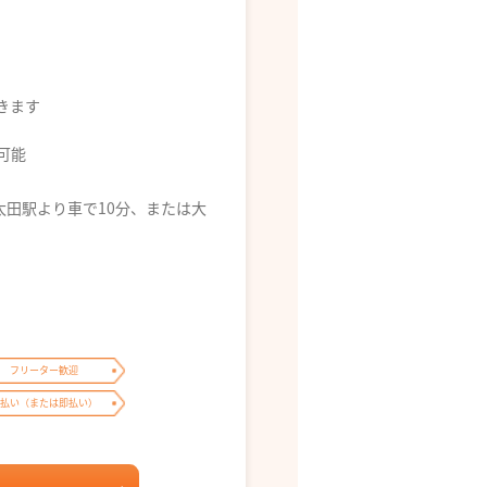
できます
募可能
陸太田駅より車で10分、または大
フリーター歓迎
払い（または即払い）