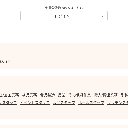
会員登録済みの方はこちら
ログイン
郡大子町
立/加工業務
検品業務
食品製造
農業
その他軽作業
搬入/搬出業務
引越
売スタッフ
イベントスタッフ
販促スタッフ
ホールスタッフ
キッチンス