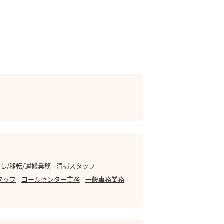
し/移転/運搬業務
清掃スタッフ
タッフ
コールセンター業務
一般事務業務