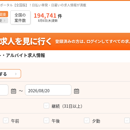
ポータル【全国版】！日払い単発・日雇いの求人情報が満載
194,741
関東
全国の
件
案件数
更
8月6日(木)更新
ト・アルバイト求人情報
する
～
）
継続（31日以上）
午前
午後
夕勤