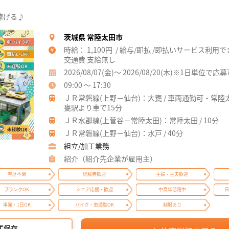
稼げる♪
茨城県 常陸太田市
時給： 1,100円 / 給与/即払 /即払いサービス利用
交通費 支給無し
2026/08/07(金)～ 2026/08/20(木)※1日単位で応
09:00 ～ 17:30
ＪＲ常磐線(上野－仙台)：大甕 / 車両通勤可・常
甕駅より車で15分
ＪＲ水郡線(上菅谷－常陸太田)：常陸太田 / 10分
ＪＲ常磐線(上野－仙台)：水戸 / 40分
組立/加工業務
紹介（紹介先企業が雇用主）
学歴不問
経験者歓迎
主婦・主夫歓迎
ブランクOK
シニア応援・歓迎
中高年活躍中
日
単発・1日OK
バイク・車通勤OK
制服あり
ず保存