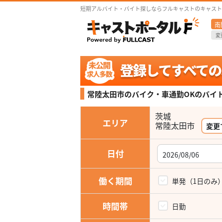
短期アルバイト・バイト探しならフルキャストのキャスト
南
変
常陸太田市のバイク・車通勤OKの
バイ
茨城
エリア
常陸太田市
変更
日付
働く期間
単発（1日のみ
時間帯
日勤