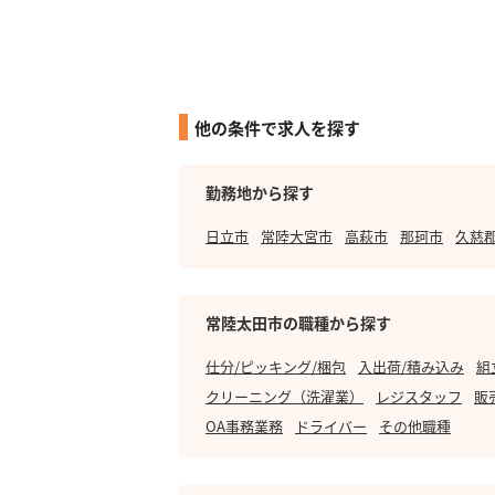
他の条件で求人を探す
勤務地から探す
日立市
常陸大宮市
高萩市
那珂市
久慈
常陸太田市の職種から探す
仕分/ピッキング/梱包
入出荷/積み込み
組
クリーニング（洗濯業）
レジスタッフ
販
OA事務業務
ドライバー
その他職種