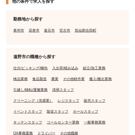
他の条件で求人を探す
勤務地から探す
奥州市
花巻市
釜石市
宮古市
気仙郡住田町
遠野市の職種から探す
仕分/ピッキング/梱包
入出荷/積み込み
組立/加工業務
検品業務
食品製造
農業
その他軽作業
搬入/搬出業務
引越し/移転/運搬業務
清掃スタッフ
クリーニング（洗濯業）
レジスタッフ
販売スタッフ
イベントスタッフ
販促スタッフ
ホールスタッフ
キッチンスタッフ
コールセンター業務
一般事務業務
OA事務業務
ドライバー
その他職種