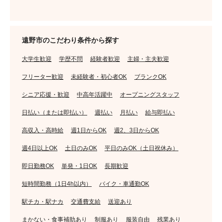
遠野市のこだわり条件から探す
大学生歓迎
学歴不問
経験者歓迎
主婦・主夫歓迎
フリーター歓迎
未経験者・初心者OK
ブランクOK
シニア応援・歓迎
中高年活躍中
オープニングスタッフ
日払い（または即払い）
週払い
月払い
給与即払い
高収入・高時給
週1日からOK
週2、3日からOK
週4日以上OK
土日のみOK
平日のみOK（土日祝休み）
即日勤務OK
単発・1日OK
長期歓迎
短時間勤務（1日4h以内）
バイク・車通勤OK
駅チカ・駅ナカ
交通費支給
送迎あり
まかない・食事補助あり
制服あり
服装自由
残業あり