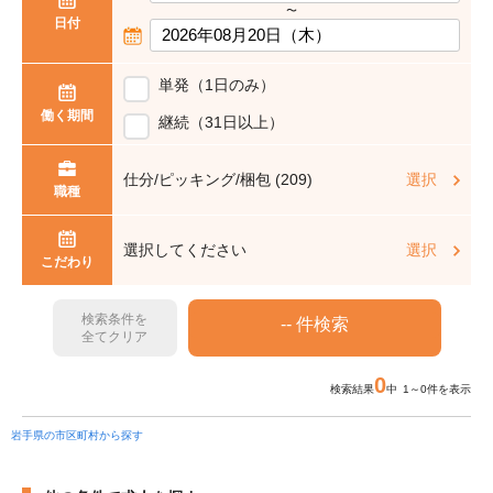
〜
日付
単発（1日のみ）
働く期間
継続（31日以上）
仕分/ピッキング/梱包 (209)
選択
職種
選択してください
選択
こだわり
検索条件を
全てクリア
0
検索結果
中 1～0件を表示
岩手県の市区町村から探す