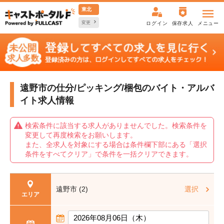
東北
変更
ログイン
保存求人
メニュー
遠野市の仕分/ピッキング/梱包の
バイト・アルバ
イト求人情報
検索条件に該当する求人がありませんでした。検索条件を
変更して再度検索をお願いします。
また、全求人を対象にする場合は条件欄下部にある「選択
条件をすべてクリア」で条件を一括クリアできます。
遠野市 (2)
選択
エリア