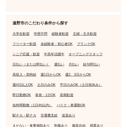
遠野市のこだわり条件から探す
大学生歓迎
学歴不問
経験者歓迎
主婦・主夫歓迎
フリーター歓迎
未経験者・初心者OK
ブランクOK
シニア応援・歓迎
中高年活躍中
オープニングスタッフ
日払い（または即払い）
週払い
月払い
給与即払い
高収入・高時給
週1日からOK
週2、3日からOK
週4日以上OK
土日のみOK
平日のみOK（土日祝休み）
即日勤務OK
単発・1日OK
長期歓迎
短時間勤務（1日4h以内）
バイク・車通勤OK
駅チカ・駅ナカ
交通費支給
送迎あり
まかない・食事補助あり
制服あり
服装自由
残業あり