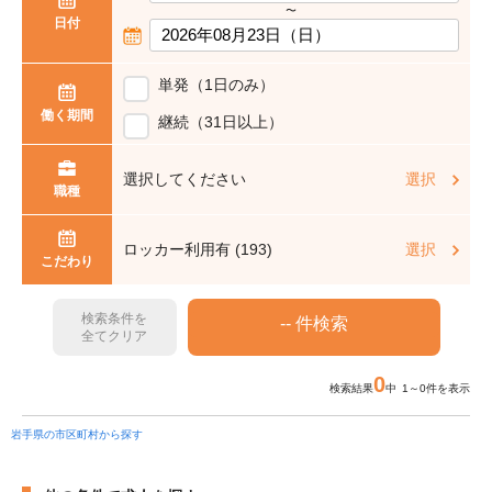
〜
日付
単発（1日のみ）
働く期間
継続（31日以上）
選択してください
選択
職種
ロッカー利用有 (193)
選択
こだわり
検索条件を
全てクリア
0
検索結果
中 1～0件を表示
岩手県の市区町村から探す