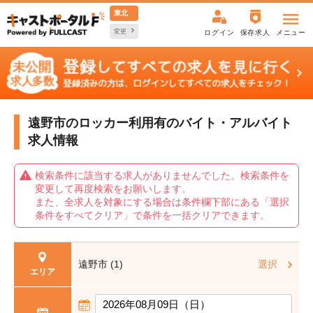
東北
変更
ログイン
保存求人
メニュー
遠野市のロッカー利用有の
バイト・アルバイト
求人情報
検索条件に該当する求人がありませんでした。検索条件を
変更して再度検索をお願いします。
また、全求人を対象にする場合は条件欄下部にある「選択
条件をすべてクリア」で条件を一括クリアできます。
遠野市 (1)
選択
エリア