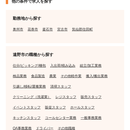
他の条件で求人を探す
勤務地から探す
奥州市
花巻市
釜石市
宮古市
気仙郡住田町
遠野市の職種から探す
仕分/ピッキング/梱包
入出荷/積み込み
組立/加工業務
検品業務
食品製造
農業
その他軽作業
搬入/搬出業務
引越し/移転/運搬業務
清掃スタッフ
クリーニング（洗濯業）
レジスタッフ
販売スタッフ
イベントスタッフ
販促スタッフ
ホールスタッフ
キッチンスタッフ
コールセンター業務
一般事務業務
OA事務業務
ドライバー
その他職種