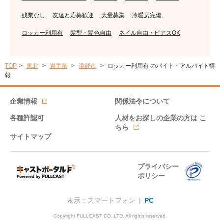
残業なし
友達と応募歓迎
大量募集
冷暖房完備
ロッカー利用有
髪型・髪色自由
ネイル自由・ピアスOK
TOP
東北
岩手県
遠野市
ロッカー利用有 のバイト・アルバイト情
報
企業情報
関係法令について
各種許認可
人材をお探しの企業の方は
こ
ちら
サイトマップ
プライバシー
ポリシー
表示：スマートフォン |
PC
Copyright FULLCAST CO.,LTD. All rights reserved.