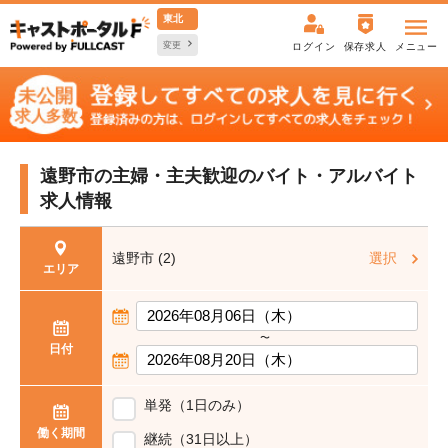
東北
変更
ログイン
保存求人
メニュー
遠野市の主婦・主夫歓迎の
バイト・アルバイト
求人情報
遠野市 (2)
選択
エリア
〜
日付
単発（1日のみ）
働く期間
継続（31日以上）