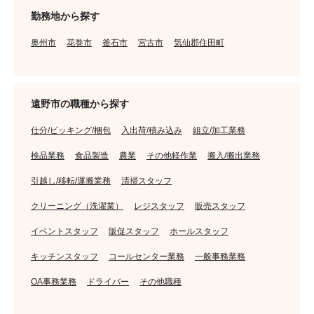
勤務地から探す
奥州市
花巻市
釜石市
宮古市
気仙郡住田町
遠野市の職種から探す
仕分/ピッキング/梱包
入出荷/積み込み
組立/加工業務
検品業務
食品製造
農業
その他軽作業
搬入/搬出業務
引越し/移転/運搬業務
清掃スタッフ
クリーニング（洗濯業）
レジスタッフ
販売スタッフ
イベントスタッフ
販促スタッフ
ホールスタッフ
キッチンスタッフ
コールセンター業務
一般事務業務
OA事務業務
ドライバー
その他職種