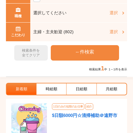
選択してください
選択
職種
主婦・主夫歓迎 (802)
選択
こだわり
検索条件を
全てクリア
1
検索結果
中 1～1件を表示
新着順
時給順
日給順
月給順
1日のみの短期のお仕事
紹介
$日額6000円☆清掃補助＠遠野市