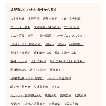
遠野市のこだわり条件から探す
大学生歓迎
学歴不問
経験者歓迎
主婦・主夫歓迎
フリーター歓迎
未経験者・初心者OK
ブランクOK
シニア応援・歓迎
中高年活躍中
オープニングスタッフ
日払い（または即払い）
週払い
月払い
給与即払い
高収入・高時給
週1日からOK
週2、3日からOK
週4日以上OK
土日のみOK
平日のみOK（土日祝休み）
即日勤務OK
単発・1日OK
長期歓迎
短時間勤務（1日4h以内）
バイク・車通勤OK
駅チカ・駅ナカ
交通費支給
送迎あり
まかない・食事補助あり
制服あり
服装自由
残業あり
残業なし
友達と応募歓迎
大量募集
冷暖房完備