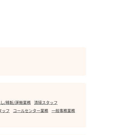
し/移転/運搬業務
清掃スタッフ
タッフ
コールセンター業務
一般事務業務