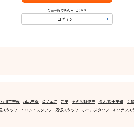
会員登録済みの方はこちら
ログイン
立/加工業務
検品業務
食品製造
農業
その他軽作業
搬入/搬出業務
引越
売スタッフ
イベントスタッフ
販促スタッフ
ホールスタッフ
キッチンス