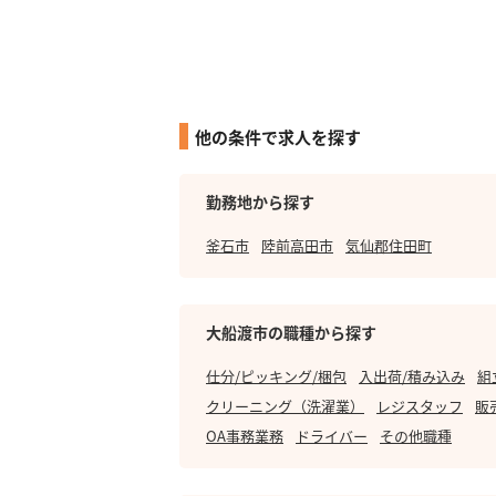
他の条件で求人を探す
勤務地から探す
釜石市
陸前高田市
気仙郡住田町
大船渡市の職種から探す
仕分/ピッキング/梱包
入出荷/積み込み
組
クリーニング（洗濯業）
レジスタッフ
販
OA事務業務
ドライバー
その他職種