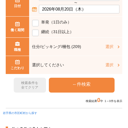
〜
日付
単発（1日のみ）
働く期間
継続（31日以上）
仕分/ピッキング/梱包 (209)
選択
職種
選択してください
選択
こだわり
検索条件を
全てクリア
0
検索結果
中 1～0件を表示
岩手県の市区町村から探す