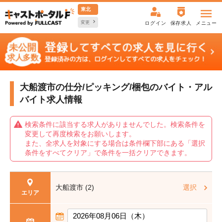
東北
変更
ログイン
保存求人
メニュー
大船渡市の仕分/ピッキング/梱包の
バイト・アル
バイト求人情報
検索条件に該当する求人がありませんでした。検索条件を
変更して再度検索をお願いします。
また、全求人を対象にする場合は条件欄下部にある「選択
条件をすべてクリア」で条件を一括クリアできます。
大船渡市 (2)
選択
エリア