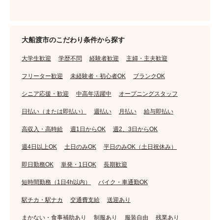
大船渡市のこだわり条件から探す
大学生歓迎
学歴不問
経験者歓迎
主婦・主夫歓迎
フリーター歓迎
未経験者・初心者OK
ブランクOK
シニア応援・歓迎
中高年活躍中
オープニングスタッフ
日払い（または即払い）
週払い
月払い
給与即払い
高収入・高時給
週1日からOK
週2、3日からOK
週4日以上OK
土日のみOK
平日のみOK（土日祝休み）
即日勤務OK
単発・1日OK
長期歓迎
短時間勤務（1日4h以内）
バイク・車通勤OK
駅チカ・駅ナカ
交通費支給
送迎あり
まかない・食事補助あり
制服あり
服装自由
残業あり