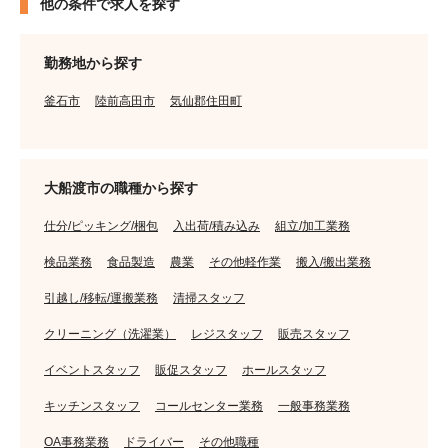
他の条件で求人を探す
勤務地から探す
釜石市
陸前高田市
気仙郡住田町
大船渡市の職種から探す
仕分/ピッキング/梱包
入出荷/積み込み
組立/加工業務
検品業務
食品製造
農業
その他軽作業
搬入/搬出業務
引越し/移転/運搬業務
清掃スタッフ
クリーニング（洗濯業）
レジスタッフ
販売スタッフ
イベントスタッフ
販促スタッフ
ホールスタッフ
キッチンスタッフ
コールセンター業務
一般事務業務
OA事務業務
ドライバー
その他職種