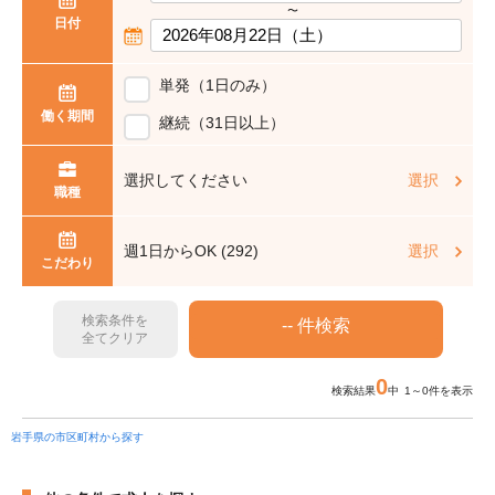
〜
日付
単発（1日のみ）
働く期間
継続（31日以上）
選択してください
選択
職種
週1日からOK (292)
選択
こだわり
検索条件を
全てクリア
0
検索結果
中 1～0件を表示
岩手県の市区町村から探す