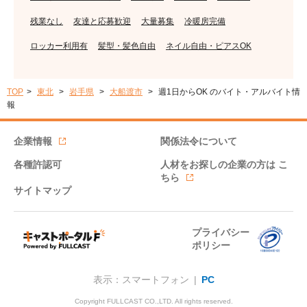
残業なし
友達と応募歓迎
大量募集
冷暖房完備
ロッカー利用有
髪型・髪色自由
ネイル自由・ピアスOK
TOP
東北
岩手県
大船渡市
週1日からOK のバイト・アルバイト情
報
企業情報
関係法令について
各種許認可
人材をお探しの企業の方は
こ
ちら
サイトマップ
プライバシー
ポリシー
表示：スマートフォン |
PC
Copyright FULLCAST CO.,LTD. All rights reserved.