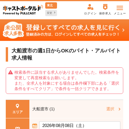
東北
変更
ログイン
保存求人
メニュー
大船渡市の週1日からOKの
バイト・アルバイト
求人情報
検索条件に該当する求人がありませんでした。検索条件を
変更して再度検索をお願いします。
また、全求人を対象にする場合は条件欄下部にある「選択
条件をすべてクリア」で条件を一括クリアできます。
大船渡市 (1)
選択
エリア