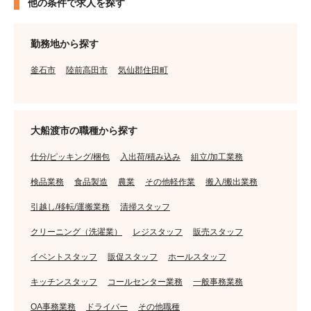
他の条件で求人を探す
勤務地から探す
釜石市
陸前高田市
気仙郡住田町
大船渡市の職種から探す
仕分/ピッキング/梱包
入出荷/積み込み
組立/加工業務
検品業務
食品製造
農業
その他軽作業
搬入/搬出業務
引越し/移転/運搬業務
清掃スタッフ
クリーニング（洗濯業）
レジスタッフ
販売スタッフ
イベントスタッフ
販促スタッフ
ホールスタッフ
キッチンスタッフ
コールセンター業務
一般事務業務
OA事務業務
ドライバー
その他職種