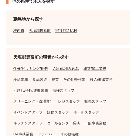
他の条件で求人を探す
勤務地から探す
稚内市
天塩郡幌延町
宗谷郡猿払村
天塩郡豊富町の職種から探す
仕分/ピッキング/梱包
入出荷/積み込み
組立/加工業務
検品業務
食品製造
農業
その他軽作業
搬入/搬出業務
引越し/移転/運搬業務
清掃スタッフ
クリーニング（洗濯業）
レジスタッフ
販売スタッフ
イベントスタッフ
販促スタッフ
ホールスタッフ
キッチンスタッフ
コールセンター業務
一般事務業務
OA事務業務
ドライバー
その他職種