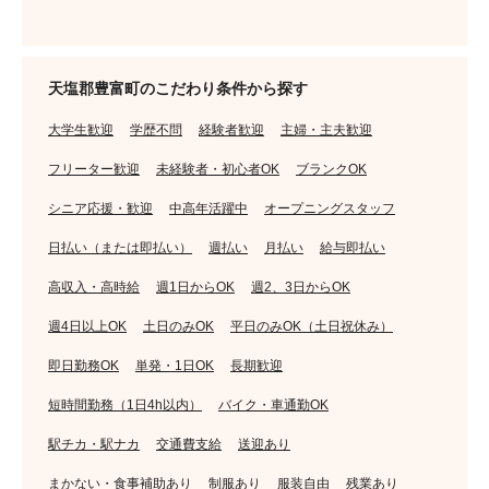
天塩郡豊富町のこだわり条件から探す
大学生歓迎
学歴不問
経験者歓迎
主婦・主夫歓迎
フリーター歓迎
未経験者・初心者OK
ブランクOK
シニア応援・歓迎
中高年活躍中
オープニングスタッフ
日払い（または即払い）
週払い
月払い
給与即払い
高収入・高時給
週1日からOK
週2、3日からOK
週4日以上OK
土日のみOK
平日のみOK（土日祝休み）
即日勤務OK
単発・1日OK
長期歓迎
短時間勤務（1日4h以内）
バイク・車通勤OK
駅チカ・駅ナカ
交通費支給
送迎あり
まかない・食事補助あり
制服あり
服装自由
残業あり