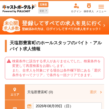
北海道
変更
ログイン
保存求人
メニュー
天塩郡豊富町のホールスタッフの
バイト・アル
バイト求人情報
検索条件に該当する求人がありませんでした。検索条件を
変更して再度検索をお願いします。
また、全求人を対象にする場合は条件欄下部にある「選択
条件をすべてクリア」で条件を一括クリアできます。
天塩郡豊富町 (0)
選択
エリア